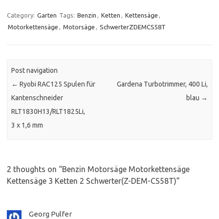
Category:
Garten
Tags:
Benzin
,
Ketten
,
Kettensäge
,
Motorkettensäge
,
Motorsäge
,
SchwerterZDEMCS58T
Post navigation
←
Ryobi RAC125 Spulen für
Gardena Turbotrimmer, 400 Li,
Kantenschneider
blau
→
RLT1830H13/RLT1825Li,
3 x 1,6 mm
2 thoughts on “
Benzin Motorsäge Motorkettensäge
Kettensäge 3 Ketten 2 Schwerter(Z-DEM-CS58T)
”
Georg Pulfer