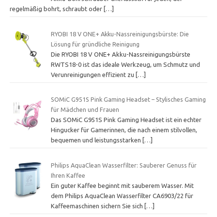
regelmäßig bohrt, schraubt oder
[…]
RYOBI 18 V ONE+ Akku-Nassreinigungsbürste: Die
Lösung für gründliche Reinigung
Die RYOBI 18 V ONE+ Akku-Nassreinigungsbürste
RWTS18-0 ist das ideale Werkzeug, um Schmutz und
Verunreinigungen effizient zu
[…]
SOMiC G951S Pink Gaming Headset – Stylisches Gaming
für Mädchen und Frauen
Das SOMiC G951S Pink Gaming Headset ist ein echter
Hingucker für Gamerinnen, die nach einem stilvollen,
bequemen und leistungsstarken
[…]
Philips AquaClean Wasserfilter: Sauberer Genuss für
Ihren Kaffee
Ein guter Kaffee beginnt mit sauberem Wasser. Mit
dem Philips AquaClean Wasserfilter CA6903/22 für
Kaffeemaschinen sichern Sie sich
[…]