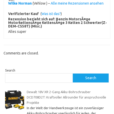
Wilke Norman
(Vehlow ) –
Alle meine Rezensionen ansehen
Verifizierter Kauf
(
Was ist das?
)
Rezension bezieht sich auf:
Benzin MotorsÃ¤ge
MotorkettensÃ¤ge KettensÃ¤ge 3 Ketten 2 Schwerter(Z-
DEM-CS58T) (Misc.)
Alles super
Comments are closed.
Search
Search
Dewalt 18V XR 2-Gang Akku-Bohrschrauber
DCD708D2T: Kraftvoller Allrounder für anspruchsvolle
Projekte
In der Welt der Handwerkzeuge ist ein zuverlässiger
Akku-Bohrschrauber unerlässlich für jeden, der