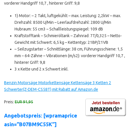
vorderer Handgriff 10,7 , hinterer Griff: 9,8
1) Motor: – 2 Takt, luftgekühlt – max. Leistung: 2,2kW – max.
Drehzahl: 8500 U/Min – Leerlaufdrehzahl: 2800 U/Min
Hubraum: 55 cm3 – Schallleistungspiegel: 109 dB
Kraftstofftank – Schmieröltank – Zahnrad: 7T/0,325 – Netto-
Gewicht mit Schwert: 6,5 kg – Kettentyp: 21BP/21VB
– Seilzugstarter – Schnittlänge: 38 cm, Führungsschiene: 1,5
mm – 64-Zähne – Vibrationen (m/s2): vorderer Handgriff 10,7 ,
hinterer Griff: 9,8
3 x Kette und 2 x Schwert inkl.
Benzin Motorsäge Motorkettensäge Kettensäge 3 Ketten 2
Schwerter(Z-DEM-CS58T) mit Rabatt auf Amazon.de
Preis:
EUR 91,95
Angebotspreis: [wpramaprice
asin=”B07BM9C55K”]