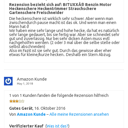
Rezension bezieht sich auf:
BITUXXÂ® Benzin Motor
Heckenschere Heckentrimmer Strauchschere
Gartenschere Freischneider
Die heckenschere ist wirklich sehr schwer. Aber wenn man
zwischendurch pause macht ist das ok. Und wenn man einen
Mann hat ð
Wir haben eine sehr lange und hohe hecke, da hat es natürlich
sehr lange gedauert, bis sie fertig war. Aber sie schneidet sehr
gut und zuverlässig. Nur bei sehr dicken Ästen muss evtl
nachgeholfen werden. (2 oder 3 mal über die selbe stelle oder
selbst abschneiden)
Also im Fazit ist sie sehr gut. Durch das gewisse aber eher
etwas für kleine/kurze hecken.. Deshalb ein Stern Abzug.
Amazon Kunde
May 1, 2018
1 von 1 Kunden fanden die folgende Rezension hilfreich
Gutes Gerät
,
16. Oktober 2016
Von
Amazon Kunde
–
Alle meine Rezensionen ansehen
Verifizierter Kauf
(
Was ist das?
)