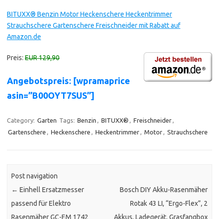
BITUXX® Benzin Motor Heckenschere Heckentrimmer
Strauchschere Gartenschere Freischneider mit Rabatt auf
Amazon.de
Preis:
EUR 129,90
Angebotspreis: [wpramaprice
asin=”B00OYT7SUS”]
Category:
Garten
Tags:
Benzin
,
BITUXX®
,
Freischneider
,
Gartenschere
,
Heckenschere
,
Heckentrimmer
,
Motor
,
Strauchschere
Post navigation
←
Einhell Ersatzmesser
Bosch DIY Akku-Rasenmäher
passend für Elektro
Rotak 43 LI, “Ergo-Flex”, 2
Rasenmäher GC-EM 1742
Akkus, Ladegerät, Grasfangbox