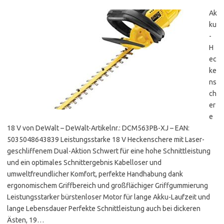
Ak
ku
-
H
ec
ke
ns
ch
er
e
18 V von DeWalt – DeWalt-Artikelnr.: DCM563PB-XJ – EAN:
5035048643839 Leistungsstarke 18 V Heckenschere mit Laser-
geschliffenem Dual-Aktion Schwert für eine hohe Schnittleistung
und ein optimales Schnittergebnis Kabelloser und
umweltfreundlicher Komfort, perfekte Handhabung dank
ergonomischem Griffbereich und großflächiger Griffgummierung
Leistungsstarker bürstenloser Motor für lange Akku-Laufzeit und
lange Lebensdauer Perfekte Schnittleistung auch bei dickeren
Ästen, 19…