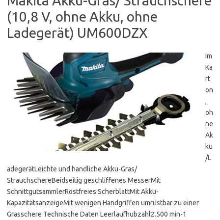
Makita Akku-Gras/ Strauchschere
(10,8 V, ohne Akku, ohne
Ladegerät) UM600DZX
Im
Ka
rt
on
,
oh
ne
Ak
ku
/L
adegerätLeichte und handliche Akku-Gras/
StrauchschereBeidseitig geschliffenes MesserMit
SchnittgutsammlerRostfreies ScherblattMit Akku-
KapazitätsanzeigeMit wenigen Handgriffen umrüstbar zu einer
Grasschere Technische Daten Leerlaufhubzahl2.500 min-1