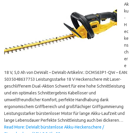
Ak
ku
-
H
ec
ke
ns
ch
er
e
18 V, 5,0 Ah von DeWalt – DeWalt-Artikelnr.: DCM563P1-QW – EAN:
5035048637753 Leistungsstarke 18 V Heckenschere mit Laser-
geschliffenem Dual-Aktion Schwert für eine hohe Schnittleistung
und ein optimales Schnittergebnis Kabelloser und
umweltfreundlicher Komfort, perfekte Handhabung dank
ergonomischem Griffbereich und großflächiger Griffgummierung
Leistungsstarker bürstenloser Motor für lange Akku-Laufzeit und
lange Lebensdauer Perfekte Schnittleistung auch bei dickeren…
Read More: DeWalt bürstenlose Akku-Heckenschere /