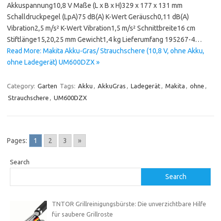
Akkuspannung10,8 V Maße (L x B x H)329 x 177 x 131 mm
Schalldruckpegel (LpA)75 dB(A) K-Wert Geräusch0,11 dB(A)
Vibration2,5 m/s² K-Wert Vibration1,5 m/s² Schnittbreite16 cm
Stiftlänge15,20,25 mm Gewicht1,4 kg Lieferumfang 195267-4…
Read More: Makita Akku-Gras/ Strauchschere (10,8 V, ohne Akku,
ohne Ladegerät) UM600DZX »
Category:
Garten
Tags:
Akku
,
AkkuGras
,
Ladegerät
,
Makita
,
ohne
,
Strauchschere
,
UM600DZX
Pages:
1
2
3
»
Search
Search
TNTOR Grillreinigungsbürste: Die unverzichtbare Hilfe
für saubere Grillroste