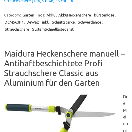
Strauchschere (18V, 5.0 Ah, 55 cm… »
Category:
Garten
Tags:
Akku
,
AkkuHeckenschere
,
bürstenlose
,
DCM563P1
,
DeWalt
,
inkl.
,
Schnittstärke
,
Schwertlänge
,
Strauchschere
,
SystemSchnellladegerät
Maidura Heckenschere manuell –
Antihaftbeschichtete Profi
Strauchschere Classic aus
Aluminium für den Garten
Di
e
M
ai
du
ra