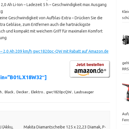
 2,0 Ah Li-Ion – Ladezeit 5 h – Geschwindigkeit max Ausgang
kg
Kle
ne Geschwindigkeit von Aufblas-Extra – Drücken Sie die
sch
extra Gebläse, zum Entfernen auch die hartnäckigste
h und kompakt mit weichem Griff für maximalen Komfort
gung
V – 2,0 Ah 209 km/h gwc1820pc-QW mit Rabatt auf Amazon.de
geht
RRS
asin=”B01LX18W32″]
h
,
Black
,
Decker
,
Elektro
,
gwc1820pcQW
,
Laubsauger
Auf
Fen
 (Akku,
Makita Diamantscheibe 125 x 22,23 Diamak, P-