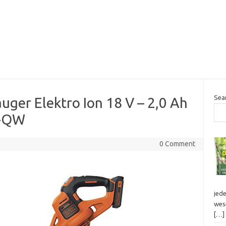
Sea
uger Elektro Ion 18 V – 2,0 Ah
c-QW
0 Comment
jed
wes
[…]