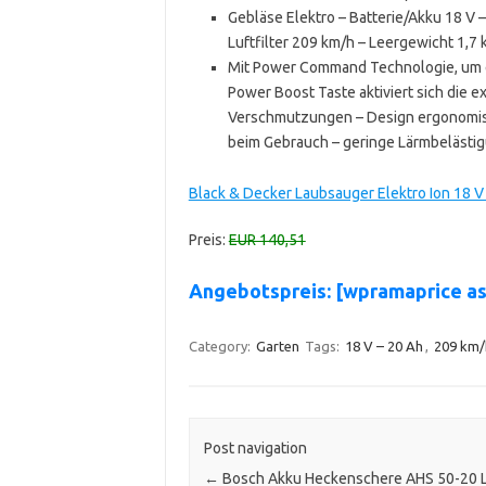
Gebläse Elektro – Batterie/Akku 18 V –
Luftfilter 209 km/h – Leergewicht 1,7 
Mit Power Command Technologie, um ei
Power Boost Taste aktiviert sich die 
Verschmutzungen – Design ergonomisc
beim Gebrauch – geringe Lärmbelästi
Black & Decker Laubsauger Elektro Ion 18 
Preis:
EUR 140,51
Angebotspreis: [wpramaprice 
Category:
Garten
Tags:
18 V – 20 Ah
,
209 km/
Post navigation
←
Bosch Akku Heckenschere AHS 50-20 LI