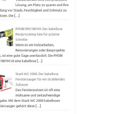
Lösung, um Platz zu sparen und Ihre
idung vor Staub, Feuchtigkeit und Schmutz zu
ützen. Die
[…]
RYOBI RRS1801M: Der kabellose
Reciprocating Saw für präzise
Schnitte
Wenn es um Holzarbeiten,
Renovierungen oder Bauprojekte
, ist eine gute Säge unerlässlich. Die RYOBI
1801M ist eine kabellose
[…]
Stark WC 2000: Der kabellose
Fenstersauger für ein strahlendes
Zuhause
Das Fensterputzen ist oft eine
mühsame und zeitaufwendige
gabe. Mit dem Stark WC 2000 kabellosen
stersauger gehört diese
[…]