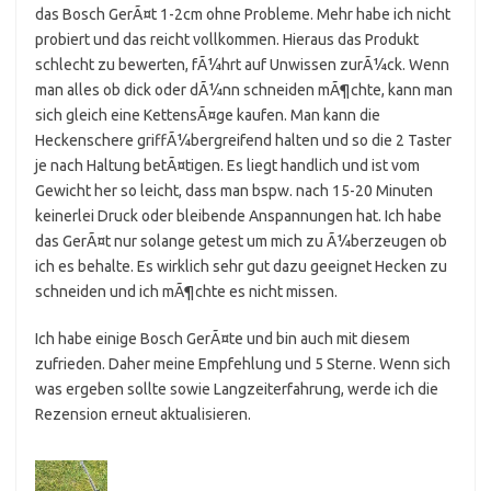
das Bosch GerÃ¤t 1-2cm ohne Probleme. Mehr habe ich nicht
probiert und das reicht vollkommen. Hieraus das Produkt
schlecht zu bewerten, fÃ¼hrt auf Unwissen zurÃ¼ck. Wenn
man alles ob dick oder dÃ¼nn schneiden mÃ¶chte, kann man
sich gleich eine KettensÃ¤ge kaufen. Man kann die
Heckenschere griffÃ¼bergreifend halten und so die 2 Taster
je nach Haltung betÃ¤tigen. Es liegt handlich und ist vom
Gewicht her so leicht, dass man bspw. nach 15-20 Minuten
keinerlei Druck oder bleibende Anspannungen hat. Ich habe
das GerÃ¤t nur solange getest um mich zu Ã¼berzeugen ob
ich es behalte. Es wirklich sehr gut dazu geeignet Hecken zu
schneiden und ich mÃ¶chte es nicht missen.
Ich habe einige Bosch GerÃ¤te und bin auch mit diesem
zufrieden. Daher meine Empfehlung und 5 Sterne. Wenn sich
was ergeben sollte sowie Langzeiterfahrung, werde ich die
Rezension erneut aktualisieren.