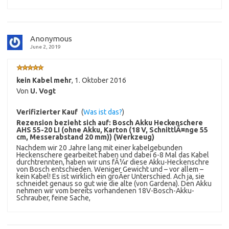
Anonymous
June 2, 2019
kein Kabel mehr
,
1. Oktober 2016
Von
U. Vogt
Verifizierter Kauf
(
Was ist das?
)
Rezension bezieht sich auf:
Bosch Akku Heckenschere
AHS 55-20 LI (ohne Akku, Karton (18 V, SchnittlÃ¤nge 55
cm, Messerabstand 20 mm)) (Werkzeug)
Nachdem wir 20 Jahre lang mit einer kabelgebunden
Heckenschere gearbeitet haben und dabei 6-8 Mal das Kabel
durchtrennten, haben wir uns fÃ¼r diese Akku-Heckenschre
von Bosch entschieden. Weniger Gewicht und – vor allem –
kein Kabel! Es ist wirklich ein groÃer Unterschied. Ach ja, sie
schneidet genaus so gut wie die alte (von Gardena). Den Akku
nehmen wir vom bereits vorhandenen 18V-Bosch-Akku-
Schrauber, feine Sache,