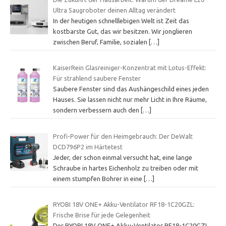
Ultra Saugroboter deinen Alltag verändert
In der heutigen schnelllebigen Welt ist Zeit das
kostbarste Gut, das wir besitzen. Wir jonglieren
zwischen Beruf, Familie, sozialen
[…]
KaiserRein Glasreiniger-Konzentrat mit Lotus-Effekt:
Für strahlend saubere Fenster
Saubere Fenster sind das Aushängeschild eines jeden
Hauses. Sie lassen nicht nur mehr Licht in Ihre Räume,
sondern verbessern auch den
[…]
Profi-Power für den Heimgebrauch: Der DeWalt
DCD796P2 im Härtetest
Jeder, der schon einmal versucht hat, eine lange
Schraube in hartes Eichenholz zu treiben oder mit
einem stumpfen Bohrer in eine
[…]
RYOBI 18V ONE+ Akku-Ventilator RF18-1C20GZL:
Frische Brise für jede Gelegenheit
Der RYOBI 18V ONE+ Akku-Ventilator RF18-1C20GZL