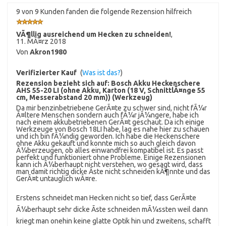
9 von 9 Kunden fanden die folgende Rezension hilfreich
VÃ¶llig ausreichend um Hecken zu schneiden!
,
11. MÃ¤rz 2018
Von
Akron1980
Verifizierter Kauf
(
Was ist das?
)
Rezension bezieht sich auf:
Bosch Akku Heckenschere
AHS 55-20 LI (ohne Akku, Karton (18 V, SchnittlÃ¤nge 55
cm, Messerabstand 20 mm)) (Werkzeug)
Da mir benzinbetriebene GerÃ¤te zu schwer sind, nicht fÃ¼r
Ã¤ltere Menschen sondern auch fÃ¼r jÃ¼ngere, habe ich
nach einem akkubetriebenen GerÃ¤t geschaut. Da ich einige
Werkzeuge von Bosch 18LI habe, lag es nahe hier zu schauen
und ich bin fÃ¼ndig geworden. Ich habe die Heckenschere
ohne Akku gekauft und konnte mich so auch gleich davon
Ã¼berzeugen, ob alles einwandfrei kompatibel ist. Es passt
perfekt und funktioniert ohne Probleme. Einige Rezensionen
kann ich Ã¼berhaupt nicht verstehen, wo gesagt wird, dass
man damit richtig dicke Ãste nicht schneiden kÃ¶nnte und das
GerÃ¤t untauglich wÃ¤re.
Erstens schneidet man Hecken nicht so tief, dass GerÃ¤te
Ã¼berhaupt sehr dicke Ãste schneiden mÃ¼ssten weil dann
kriegt man onehin keine glatte Optik hin und zweitens, schafft