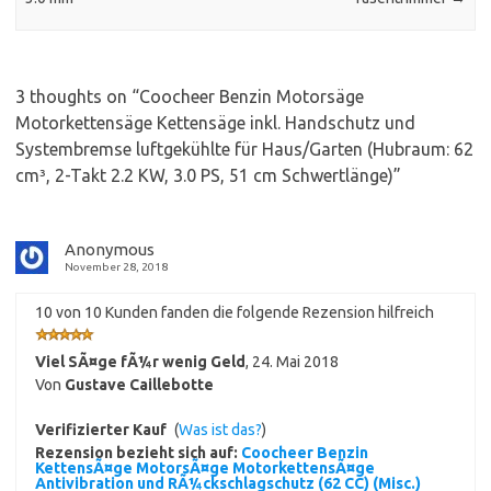
3 thoughts on “
Coocheer Benzin Motorsäge
Motorkettensäge Kettensäge inkl. Handschutz und
Systembremse luftgekühlte für Haus/Garten (Hubraum: 62
cm³, 2-Takt 2.2 KW, 3.0 PS, 51 cm Schwertlänge)
”
Anonymous
November 28, 2018
10 von 10 Kunden fanden die folgende Rezension hilfreich
Viel SÃ¤ge fÃ¼r wenig Geld
,
24. Mai 2018
Von
Gustave Caillebotte
Verifizierter Kauf
(
Was ist das?
)
Rezension bezieht sich auf:
Coocheer Benzin
KettensÃ¤ge MotorsÃ¤ge MotorkettensÃ¤ge
Antivibration und RÃ¼ckschlagschutz (62 CC) (Misc.)