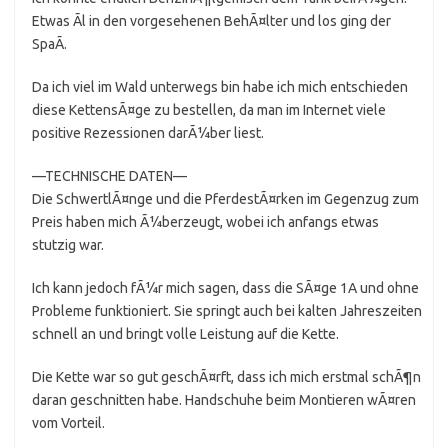
Etwas Ãl in den vorgesehenen BehÃ¤lter und los ging der
SpaÃ.
Da ich viel im Wald unterwegs bin habe ich mich entschieden
diese KettensÃ¤ge zu bestellen, da man im Internet viele
positive Rezessionen darÃ¼ber liest.
—TECHNISCHE DATEN—
Die SchwertlÃ¤nge und die PferdestÃ¤rken im Gegenzug zum
Preis haben mich Ã¼berzeugt, wobei ich anfangs etwas
stutzig war.
Ich kann jedoch fÃ¼r mich sagen, dass die SÃ¤ge 1A und ohne
Probleme funktioniert. Sie springt auch bei kalten Jahreszeiten
schnell an und bringt volle Leistung auf die Kette.
Die Kette war so gut geschÃ¤rft, dass ich mich erstmal schÃ¶n
daran geschnitten habe. Handschuhe beim Montieren wÃ¤ren
vom Vorteil.