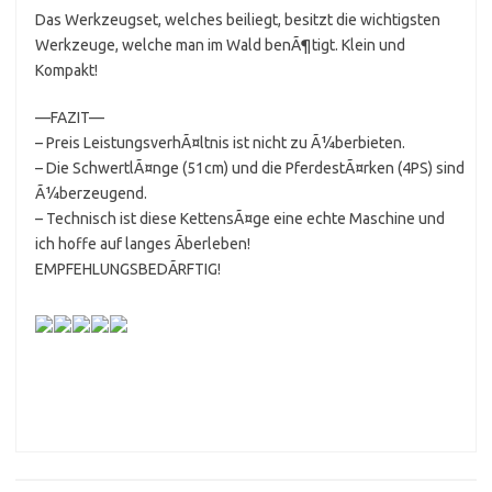
Das Werkzeugset, welches beiliegt, besitzt die wichtigsten
Werkzeuge, welche man im Wald benÃ¶tigt. Klein und
Kompakt!
—FAZIT—
– Preis LeistungsverhÃ¤ltnis ist nicht zu Ã¼berbieten.
– Die SchwertlÃ¤nge (51cm) und die PferdestÃ¤rken (4PS) sind
Ã¼berzeugend.
– Technisch ist diese KettensÃ¤ge eine echte Maschine und
ich hoffe auf langes Ãberleben!
EMPFEHLUNGSBEDÃRFTIG!