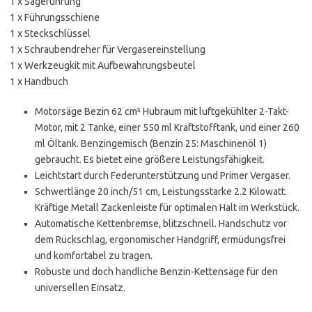
1 x Sägeführung
1 x Führungsschiene
1 x Steckschlüssel
1 x Schraubendreher für Vergasereinstellung
1 x Werkzeugkit mit Aufbewahrungsbeutel
1 x Handbuch
Motorsäge Bezin 62 cm³ Hubraum mit luftgekühlter 2-Takt-
Motor, mit 2 Tanke, einer 550 ml Kraftstofftank, und einer 260
ml Öltank. Benzingemisch (Benzin 25: Maschinenöl 1)
gebraucht. Es bietet eine größere Leistungsfähigkeit.
Leichtstart durch Federunterstützung und Primer Vergaser.
Schwertlänge 20 inch/51 cm, Leistungsstarke 2.2 Kilowatt.
Kräftige Metall Zackenleiste für optimalen Halt im Werkstück.
Automatische Kettenbremse, blitzschnell. Handschutz vor
dem Rückschlag, ergonomischer Handgriff, ermüdungsfrei
und komfortabel zu tragen.
Robuste und doch handliche Benzin-Kettensäge für den
universellen Einsatz.