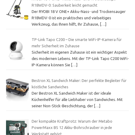
R18WDV-0: Sauberkeit leicht gemacht
Der RYOBI 18 V ONE+ Akku-Nass- und Trockensauger
R18WDV-0 ist ein praktisches und vielseitiges
Werkzeug, das Ihnen hilft, Ihr Zuhause,
[…]
TP-Link Tapo C200 – Die smarte WiFi-IP-Kamera für
mehr Sicherheit im Zuhause
Sicherheit im eigenen Zuhause ist ein wichtiger Aspekt
des modernen Lebens. Mit der TP-Link Tapo C200 WiFi-
IP-Kamera können Sie
[…]
Bestron XL Sandwich Maker: Der perfekte Begleiter für
köstliche Sandwiches
Der Bestron XL Sandwich Maker ist der ideale
Küchenhelfer für alle Liebhaber von Sandwiches. Mit
seiner Non-Stick-Beschichtung, der
[…]
Der kompakte Kraftprotz: Warum der Metabo
PowerMaxx BS 12 Akku-Bohrschrauber in jede
Werkstatt gehört