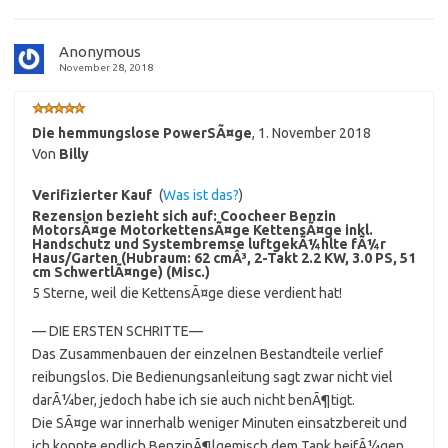
Anonymous
November 28, 2018
Die hemmungslose PowerSÃ¤ge
,
1. November 2018
Von
Billy
Verifizierter Kauf
(
Was ist das?
)
Rezension bezieht sich auf:
Coocheer Benzin
MotorsÃ¤ge MotorkettensÃ¤ge KettensÃ¤ge inkl.
Handschutz und Systembremse luftgekÃ¼hlte fÃ¼r
Haus/Garten (Hubraum: 62 cmÂ³, 2-Takt 2.2 KW, 3.0 PS, 51
cm SchwertlÃ¤nge) (Misc.)
5 Sterne, weil die KettensÃ¤ge diese verdient hat!
— DIE ERSTEN SCHRITTE—
Das Zusammenbauen der einzelnen Bestandteile verlief
reibungslos. Die Bedienungsanleitung sagt zwar nicht viel
darÃ¼ber, jedoch habe ich sie auch nicht benÃ¶tigt.
Die SÃ¤ge war innerhalb weniger Minuten einsatzbereit und
ich konnte endlich BenzinÃ¶lgemisch dem Tank beifÃ¼gen.