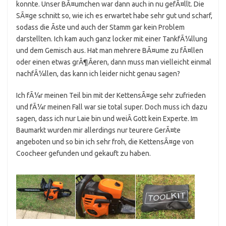
konnte. Unser BÃ¤umchen war dann auch in nu gefÃ¤llt. Die
SÃ¤ge schnitt so, wie ich es erwartet habe sehr gut und scharf,
sodass die Ãste und auch der Stamm gar kein Problem
darstellten. Ich kam auch ganz locker mit einer TankfÃ¼llung
und dem Gemisch aus. Hat man mehrere BÃ¤ume zu fÃ¤llen
oder einen etwas grÃ¶Ãeren, dann muss man vielleicht einmal
nachfÃ¼llen, das kann ich leider nicht genau sagen?
Ich fÃ¼r meinen Teil bin mit der KettensÃ¤ge sehr zufrieden
und fÃ¼r meinen Fall war sie total super. Doch muss ich dazu
sagen, dass ich nur Laie bin und weiÃ Gott kein Experte. Im
Baumarkt wurden mir allerdings nur teurere GerÃ¤te
angeboten und so bin ich sehr froh, die KettensÃ¤ge von
Coocheer gefunden und gekauft zu haben.