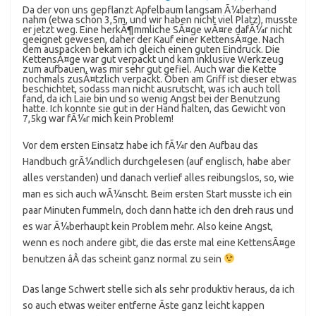
Da der von uns gepflanzt Apfelbaum langsam Ã¼berhand
nahm (etwa schon 3,5m, und wir haben nicht viel Platz), musste
er jetzt weg. Eine herkÃ¶mmliche SÃ¤ge wÃ¤re dafÃ¼r nicht
geeignet gewesen, daher der Kauf einer KettensÃ¤ge. Nach
dem auspacken bekam ich gleich einen guten Eindruck. Die
KettensÃ¤ge war gut verpackt und kam inklusive Werkzeug
zum aufbauen, was mir sehr gut gefiel. Auch war die Kette
nochmals zusÃ¤tzlich verpackt. Oben am Griff ist dieser etwas
beschichtet, sodass man nicht ausrutscht, was ich auch toll
fand, da ich Laie bin und so wenig Angst bei der Benutzung
hatte. Ich konnte sie gut in der Hand halten, das Gewicht von
7,5kg war fÃ¼r mich kein Problem!
Vor dem ersten Einsatz habe ich fÃ¼r den Aufbau das
Handbuch grÃ¼ndlich durchgelesen (auf englisch, habe aber
alles verstanden) und danach verlief alles reibungslos, so, wie
man es sich auch wÃ¼nscht. Beim ersten Start musste ich ein
paar Minuten fummeln, doch dann hatte ich den dreh raus und
es war Ã¼berhaupt kein Problem mehr. Also keine Angst,
wenn es noch andere gibt, die das erste mal eine KettensÃ¤ge
benutzen âÂ das scheint ganz normal zu sein
Das lange Schwert stelle sich als sehr produktiv heraus, da ich
so auch etwas weiter entferne Ãste ganz leicht kappen