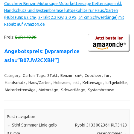
Coocheer Benzin Motorsäge Motorkettensäge Kettensäge inkl.
Handschutz und Systembremse luftgekühlte für Haus/Garten
(Hubraum: 62 cm³, 2-Takt 2.2 KW, 3.0 PS, 51 cm Schwertlänge) mit
Rabatt auf Amazon.de
Preis:
EUR 149,99
Angebotspreis: [wpramaprice
asin=”B07JW2CXBH”]
Category:
Garten
Tags:
2Takt
,
Benzin
,
cm³
,
Coocheer
,
für
,
Handschutz
,
Haus/Garten
,
Hubraum
,
inkl.
,
Kettensäge
,
luftgekühlte
,
Motorkettensäge
,
Motorsäge
,
Schwertlänge
,
Systembremse
Post navigation
←
Stihl Strimmer Linie gelb
Ryobi 5133002361 RLT3123
3.0 mm
rasentrimmer
→