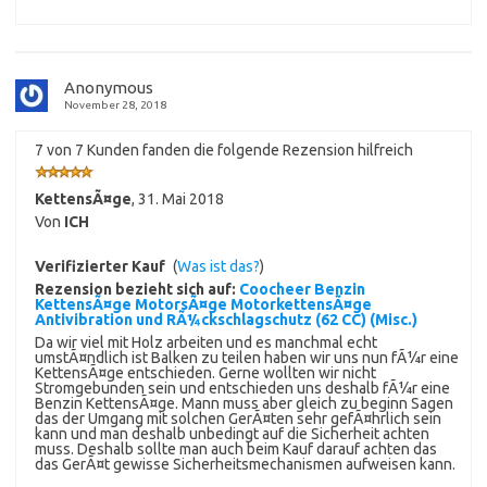
Anonymous
November 28, 2018
7 von 7 Kunden fanden die folgende Rezension hilfreich
KettensÃ¤ge
,
31. Mai 2018
Von
ICH
Verifizierter Kauf
(
Was ist das?
)
Rezension bezieht sich auf:
Coocheer Benzin
KettensÃ¤ge MotorsÃ¤ge MotorkettensÃ¤ge
Antivibration und RÃ¼ckschlagschutz (62 CC) (Misc.)
Da wir viel mit Holz arbeiten und es manchmal echt
umstÃ¤ndlich ist Balken zu teilen haben wir uns nun fÃ¼r eine
KettensÃ¤ge entschieden. Gerne wollten wir nicht
Stromgebunden sein und entschieden uns deshalb fÃ¼r eine
Benzin KettensÃ¤ge. Mann muss aber gleich zu beginn Sagen
das der Umgang mit solchen GerÃ¤ten sehr gefÃ¤hrlich sein
kann und man deshalb unbedingt auf die Sicherheit achten
muss. Deshalb sollte man auch beim Kauf darauf achten das
das GerÃ¤t gewisse Sicherheitsmechanismen aufweisen kann.