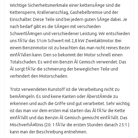
Wichtige Sicherheitsmerkmale einer kettensÃ¤ge sind die
Kettensperre, Krallenanschlag, Gashebelbremse und der
Einschalter. Diese Teile sind bei jedern guten SÃ¤ge dabei. Je
nach bedarf gibt es die SÃ¤gen mit verschieden
SchwertlÃ¤ngen und verschiedener Leistung. Wir entschieden
uns fÃ¼r das 51cm Schwert mit 2,8 kW Zweitaktmotor. Bei
einem Benzinmotor ist zu beachten das man nicht reines Bezin
einfÃ¼llen kann. Den so bekommt der Motor schnell einen
Totalschaden. Es wird ein Benzin Ãl Gemisch verwendet. Das
Ãl sorgt fÃ¼r die schmierung der beweglichen Teile und
verhindert den Motorschaden.
Trotz verwendeten Kunstoff ist die Verarbeitung nicht zu
bemÃ¤ngeln. Es sind keine Kanten oder ÃberstÃ¤nde zu
erkennen und auch die Griffe sind gut verarbeitet. Sehr wichtig
ist das man vor dem ersten mal starten das Ãl fÃ¼r die Kette
einfÃ¼llt und das Benzin Ãl Gemisch gemischt einfÃ¼llt. Das
MischverhÃ¤ltnis (20: 1 fÃ¼r die ersten Stunden danach 25:1 )
kann man der Beschreibung entnehmen.