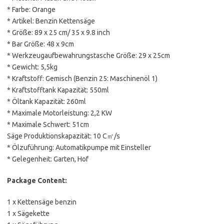
* Farbe: Orange
* Artikel: Benzin Kettensäge
* Größe: 89 x 25 cm/ 35 x 9.8 inch
* Bar Größe: 48 x 9cm
* Werkzeugaufbewahrungstasche Größe: 29 x 25cm
* Gewicht: 5,5kg
* Kraftstoff: Gemisch (Benzin 25: Maschinenöl 1)
* Kraftstofftank Kapazität: 550ml
* Öltank Kapazität: 260ml
* Maximale Motorleistung: 2,2 KW
* Maximale Schwert: 51cm
Säge Produktionskapazität: 10 C㎡/s
* Ölzuführung: Automatikpumpe mit Einsteller
* Gelegenheit: Garten, Hof
Package Content:
1 x Kettensäge benzin
1 x Sägekette