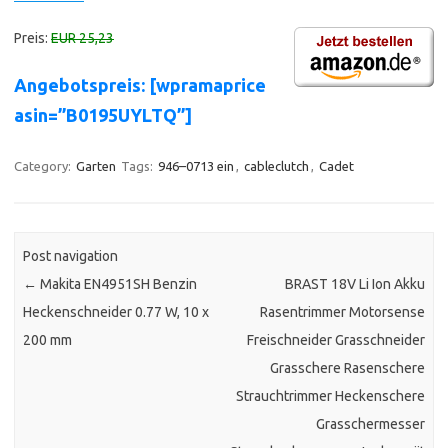
Preis:
EUR 25,23
Angebotspreis: [wpramaprice
asin=”B0195UYLTQ”]
Category:
Garten
Tags:
946–0713 ein
,
cableclutch
,
Cadet
Post navigation
←
Makita EN4951SH Benzin
BRAST 18V Li Ion Akku
Heckenschneider 0.77 W, 10 x
Rasentrimmer Motorsense
200 mm
Freischneider Grasschneider
Grasschere Rasenschere
Strauchtrimmer Heckenschere
Grasschermesser