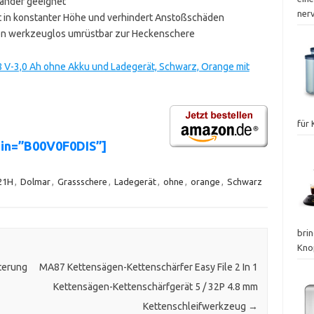
händer geeignet
ner
t in konstanter Höhe und verhindert Anstoßschäden
ken werkzeuglos umrüstbar zur Heckenschere
V-3,0 Ah ohne Akku und Ladegerät, Schwarz, Orange mit
für
sin=”B00V0F0DIS”]
21H
,
Dolmar
,
Grassschere
,
Ladegerät
,
ohne
,
orange
,
Schwarz
brin
Kno
terung
MA87 Kettensägen-Kettenschärfer Easy File 2 In 1
Kettensägen-Kettenschärfgerät 5 / 32P 4.8 mm
Kettenschleifwerkzeug
→