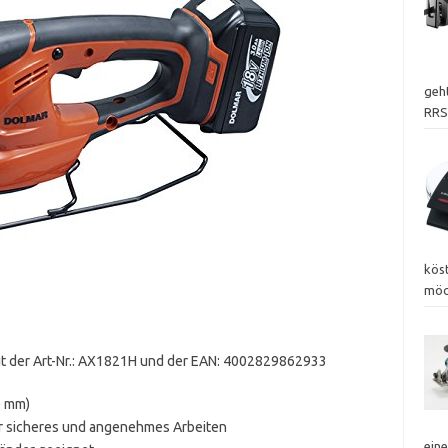
geht
RRS
kös
möc
it der Art-Nr.: AX1821H und der EAN: 4002829862933
0 mm)
ür sicheres und angenehmes Arbeiten
eine