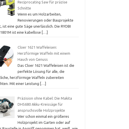
Reciprocating Saw für präzise
Schnitte
Wenn es um Holzarbeiten,
Renovierungen oder Bauprojekte
, ist eine gute Säge unerlässlich. Die RYOBI
1801M ist eine kabellose
[…]
Cloer 1621 Waffeleisen:
Herzförmige Waffeln mit einem
Hauch von Genuss
Das Cloer 1621 Waffeleisen ist die
perfekte Lösung für alle, die
tliche, herzförmige Waffeln zubereiten
hten. Mit einer Leistung
[…]
Präzision ohne Kabel: Die Makita
DHS680 Akku-Kreissäge für
anspruchsvolle Holzprojekte
Wer schon einmal ein größeres
Holzprojekt im Garten oder auf
r Baustelle in Angriff genommen hat, weiß, wie