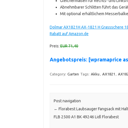
Gleichermaßen für Rechts- und Links
Abnehmbarer Schlitten führt das Gerä
Mit optional erhältlichem Messerbal
Dolmar AX1821H AX-1821 H Grassschere 18 
Rabatt auf Amazon.de
Preis:
EUR 71,40
Angebotspreis: [wpramaprice a
Category:
Garten
Tags:
Akku
,
AX1821
,
AX18
Post navigation
←
Florabest Laubsauger Fangsack mit Hal
FLB 2500 A1 BK 49246 Lidl Florabest