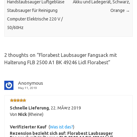
Handstaubsauger Luftgebläse
Akku und Ladegerät, Schwarz,
Staubsauger für Reinigung
Orange
→
Computer Elektrische 220 V /
50/60Hz
2 thoughts on “
Florabest Laubsauger Fangsack mit
Halterung FLB 2500 A1 BK 49246 Lidl Florabest
”
Anonymous
May 11, 2019
Schnelle Lieferung
,
22. MÃ¤rz 2019
Von
Nick
(Rheine)
Verifizierter Kauf
(
Was ist das?
)
Rezension bezieht sich auf:
Florabest Laubsauger