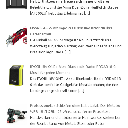
Heißluftfritteusen erfreuen sich immer größerer
Beliebtheit, und die Ninja Dual-Zone Heißluftfritteuse
[AF300EU] hebt das Erlebnis mit
[…]
Einhell GE-GS Astsäge: Präzision und Kraft für Ihre
Gartenarbeit
Die Einhell GE-GS Astsäge ist ein unverzichtbares
Werkzeug für jeden Gärtner, der Wert auf Effizienz und
Präzision legt. Diese
[…]
RYOBI 18V ONE+ Akku-Bluetooth-Radio RRDAB18-0:
Musik für jeden Moment
Das RYOBI 18V ONE+ Akku-Bluetooth-Radio RRDAB18-
0 ist das perfekte Gadget für Musikliebhaber, die ihre
Lieblingssongs überall hören
[…]
Professionelles Schleifen ohne Kabelsalat: Der Metabo
WPB 18 LTX BL 125 Winkelschleifer im Praxistest
Handwerker und ambitionierte Heimwerker stehen bei
der Bearbeitung von Metall, Stein oder Beton