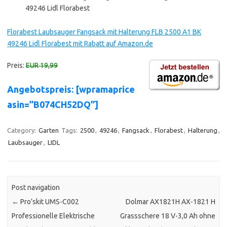
49246 Lidl Florabest
Florabest Laubsauger Fangsack mit Halterung FLB 2500 A1 BK
49246 Lidl Florabest mit Rabatt auf Amazon.de
Preis:
EUR 19,99
Angebotspreis: [wpramaprice
asin=”B074CH52DQ”]
Category:
Garten
Tags:
2500
,
49246
,
Fangsack
,
Florabest
,
Halterung
,
Laubsauger
,
LIDL
Post navigation
←
Pro’skit UMS-C002
Dolmar AX1821H AX-1821 H
Professionelle Elektrische
Grassschere 18 V-3,0 Ah ohne