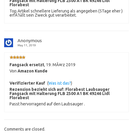
Fangsack mit Halterung FLB 2500 A1 BK 49246 Lidl
Florabest
Top Artikel schnellere Lieferung als angegeben (5Tage eher )
erfÃ¼llt sein Zweck gut verarbeitet.
Anonymous
May 11, 2019
Fangsack ersetzt
,
19. MÃ¤rz 2019
Von
Amazon Kunde
Verifizierter Kauf
(
Was ist das?
)
Rezension bezieht sich auf:
Florabest Laubsauger
Fangsack mit Halterung FLB 2500 A1 BK 49246 Lidl
Florabest
Passt hervorragend auf den Laubsauger .
Comments are closed.