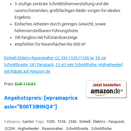
5-stufige zentrale Schnitthöhenverstellung und die
rasenschonenden, großflächigen Räder sorgen für ideales
Ergebnis
Einfaches Arbeiten durch geringes Gewicht, sowie
höhenverstellbaren Führungsholm
38l Fangbox mit Füllstandsanzeige
empfohlen für Rasenflächen bis 600 m²
Einhell Elektro Rasenmäher GC-EM 1536 (1500 W, 36 cm
Schnittbreite, 38 l Fangsack, 25-65 mm Schnitthöhe, Highwheeler)
mit Rabatt auf Amazon.de
Preis:
EUR 119,95
Angebotspreis: [wpramaprice
asin=”B00T38HNQ4″]
Category:
Garten
Tags:
1500
,
1536
,
2565
,
Einhell
,
Elektro
,
Fangsack
,
GCEM
,
Highwheeler
,
Rasenmäher
,
Schnittbreite
,
Schnitthöhe