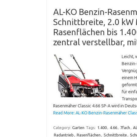
AL-KO Benzin-Rasenmä
Schnittbreite, 2.0 kW
Rasenflächen bis 1.40
zentral verstellbar, m
Leicht, 
Benzin-
Vergnüg
einem H
geformt
für ein
Transpo
Rasenmäher Classic 4.66 SP-A wird in Deut
Read More: AL-KO Benzin-Rasenmäher Classi
Category:
Garten
Tags:
1.400
,
4.66
,
7fach
,
A
Radantrieb
,
Rasenflächen
,
Schnittbreite
,
Sch