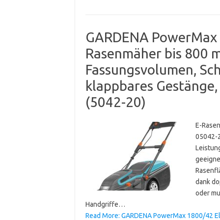
GARDENA PowerMax 1
Rasenmäher bis 800 m²
Fassungsvolumen, Sc
klappbares Gestänge,
(5042-20)
E-Rasen
05042-2
Leistun
geeigne
Rasenfl
dank do
oder mu
Handgriffe…
Read More: GARDENA PowerMax 1800/42 Ele