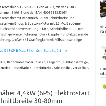
asenmäher 5.15 SP-B Plus von AL-KO, mit der AL-KO
nummer: 119613 und der EAN: 4003718353051
asenmäher mit Radantrieb, 51 cm Schnittbreite und
gsstarkem Briggs & Stratton Motor mit 2,3 kW. Bequeme
ein
e Schnitthöhenverstellung 7-fach, Schnitthöhe 30-80 mm.
für
isch geformter Führungsholm – klappbar für platzsparende
hrung. Großer 65 l Grasfangkorb mit Füllstandsanzeige.
 5.15 SP-B Plus, 51 cm Schnittbreite, 2.3… »
LKO
,
BenzinRasenmäher
,
Classic
,
Fangkorb
,
Füllstandsanzeige
,
antrieb
,
Rasenflächen
,
Schnittbreite
,
Schnitthöhe
,
verstellbar
,
Hau
Edi
her 4,4kW (6PS) Elektrostart
chnittbreite 30-80mm