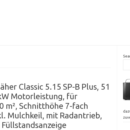
Sea
her Classic 5.15 SP-B Plus, 51
 kW Motorleistung, für
0 m², Schnitthöhe 7-fach
dazu
kl. Mulchkeil, mit Radantrieb,
zuv
t Füllstandsanzeige