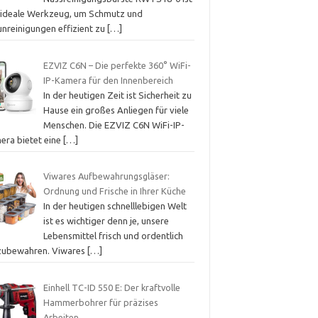
 ideale Werkzeug, um Schmutz und
unreinigungen effizient zu
[…]
EZVIZ C6N – Die perfekte 360° WiFi-
IP-Kamera für den Innenbereich
In der heutigen Zeit ist Sicherheit zu
Hause ein großes Anliegen für viele
Menschen. Die EZVIZ C6N WiFi-IP-
era bietet eine
[…]
Viwares Aufbewahrungsgläser:
Ordnung und Frische in Ihrer Küche
In der heutigen schnelllebigen Welt
ist es wichtiger denn je, unsere
Lebensmittel frisch und ordentlich
zubewahren. Viwares
[…]
Einhell TC-ID 550 E: Der kraftvolle
Hammerbohrer für präzises
Arbeiten