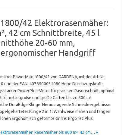
800/42 Elektrorasenmäher:
, 42 cm Schnittbreite, 45 l
hnitthöhe 20-60 mm,
 ergonomischer Handgriff
mäher PowerMax 1800/42 von GARDENA, mit der Art-Nr.:
0 und der EAN: 4078500031080 Hohe Durchzugskraft:
gsstarker PowerPlus Motor für präzisen Rasenschnitt, optimal
t für mittelgroße und große Gärten bis zu 800 m²
äche DuraEdge Klinge: Herausragende Schneideergebnisse
ppelgehärteter Klinge 2 in 1: Wahlweise mähen und fangen
lchen Ergonomisch geformte Griffe: ErgoTec Plus
ktrorasenmäher: Rasenmäher bis 800 m², 42 cm… »