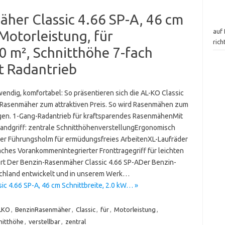
her Classic 4.66 SP-A, 46 cm
auf 
 Motorleistung, für
ric
0 m², Schnitthöhe 7-fach
it Radantrieb
wendig, komfortabel: So präsentieren sich die AL-KO Classic
Rasenmäher zum attraktiven Preis. So wird Rasenmähen zum
en. 1-Gang-Radantrieb für kraftsparendes RasenmähenMit
andgriff: zentrale SchnitthöhenverstellungErgonomisch
er Führungsholm für ermüdungsfreies ArbeitenXL-Laufräder
faches VorankommenIntegrierter Fronttragegriff für leichten
rt Der Benzin-Rasenmäher Classic 4.66 SP-ADer Benzin-
schland entwickelt und in unserem Werk…
c 4.66 SP-A, 46 cm Schnittbreite, 2.0 kW… »
LKO
,
BenzinRasenmäher
,
Classic
,
für
,
Motorleistung
,
nitthöhe
,
verstellbar
,
zentral