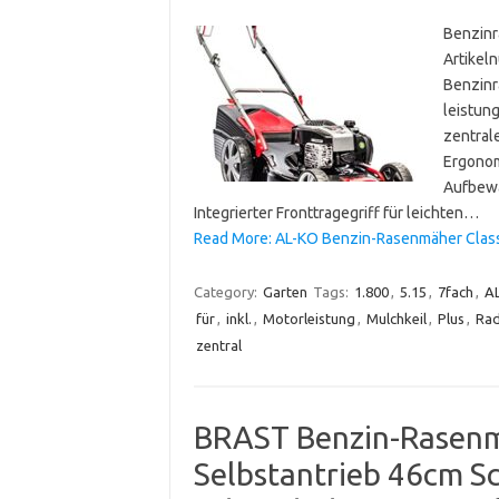
Benzinr
Artikel
Benzinr
leistun
zentral
Ergonom
Aufbewa
Integrierter Fronttragegriff für leichten…
Read More: AL-KO Benzin-Rasenmäher Classic
Category:
Garten
Tags:
1.800
,
5.15
,
7fach
,
A
für
,
inkl.
,
Motorleistung
,
Mulchkeil
,
Plus
,
Rad
zentral
BRAST Benzin-Rasenmä
Selbstantrieb 46cm S