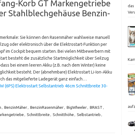
fang-Korb GT Markengetriebe
das
er Stahlblechgehäuse Benzin-
Ver
merkmale: Sie können den Rasenmäher wahlweise manuell
lzug oder elektronisch über die Elektrostart-Funktion per
opf im Cockpit bequem starten. Bei vielen Mitbewerbern mit
tart besteht die zusätzliche Startmöglichkeit über Seilzug
Kam
odass bei einem leeren Akku (z.B. nach dem Winter) keine
glichkeit besteht. Der (abnehmbare) Elektrostart Li-Ion-Akku
rch das mitgelieferte Ladegerät ganz einfach…
(6PS) Elektrostart Selbstantrieb 46cm Schnittbreite 30-
auf
m
,
BenzinMäher
,
BenzinRasenmäher
,
BigWheeler
,
BRAST
,
rkengetriebe
,
Schnittbreite
,
Schnitthöhe
,
Selbstantrieb
,