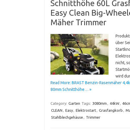
Schnitthöhe 60L Gras
Easy Clean Big-Wheel
Mäher Trimmer
Produkt
über Sei
Startkn
Elektros
nicht, s
Startmö
wird du
Read More: BRAST Benzin-Rasenmäher 4,4kW 
80mm Schnitthöhe… »
Category:
Garten
Tags:
3080mm
,
44kW
,
46c
CLEAN
,
Easy
,
Elektrostart
,
Grasfangkorb
,
Ma
Stahlblechgehäuse
,
Trimmer