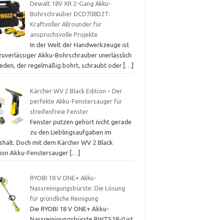
Dewalt 18V XR 2-Gang Akku-
Bohrschrauber DCD708D2T:
Kraftvoller Allrounder für
anspruchsvolle Projekte
In der Welt der Handwerkzeuge ist
 zuverlässiger Akku-Bohrschrauber unerlässlich
 jeden, der regelmäßig bohrt, schraubt oder
[…]
Kärcher WV 2 Black Edition – Der
perfekte Akku-Fenstersauger für
streifenfreie Fenster
Fenster putzen gehört nicht gerade
zu den Lieblingsaufgaben im
shalt. Doch mit dem Kärcher WV 2 Black
tion Akku-Fenstersauger
[…]
RYOBI 18 V ONE+ Akku-
Nassreinigungsbürste: Die Lösung
für gründliche Reinigung
Die RYOBI 18 V ONE+ Akku-
Nassreinigungsbürste RWTS18-0 ist