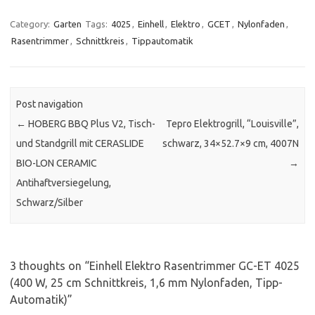
Category:
Garten
Tags:
4025
,
Einhell
,
Elektro
,
GCET
,
Nylonfaden
,
Rasentrimmer
,
Schnittkreis
,
Tippautomatik
Post navigation
←
HOBERG BBQ Plus V2, Tisch-
Tepro Elektrogrill, “Louisville”,
und Standgrill mit CERASLIDE
schwarz, 34×52.7×9 cm, 4007N
BIO-LON CERAMIC
→
Antihaftversiegelung,
Schwarz/Silber
3 thoughts on “
Einhell Elektro Rasentrimmer GC-ET 4025
(400 W, 25 cm Schnittkreis, 1,6 mm Nylonfaden, Tipp-
Automatik)
”