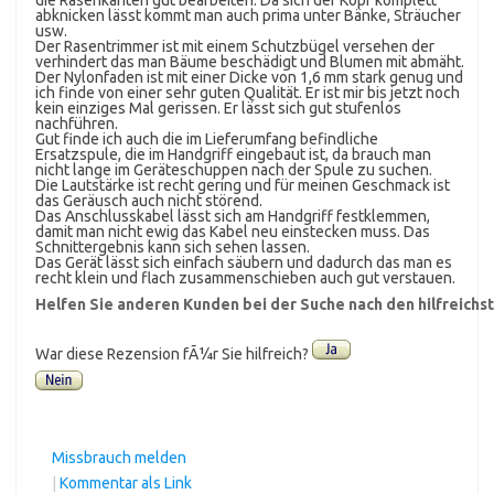
abknicken lässt kommt man auch prima unter Bänke, Sträucher
usw.
Der Rasentrimmer ist mit einem Schutzbügel versehen der
verhindert das man Bäume beschädigt und Blumen mit abmäht.
Der Nylonfaden ist mit einer Dicke von 1,6 mm stark genug und
ich finde von einer sehr guten Qualität. Er ist mir bis jetzt noch
kein einziges Mal gerissen. Er lässt sich gut stufenlos
nachführen.
Gut finde ich auch die im Lieferumfang befindliche
Ersatzspule, die im Handgriff eingebaut ist, da brauch man
nicht lange im Geräteschuppen nach der Spule zu suchen.
Die Lautstärke ist recht gering und für meinen Geschmack ist
das Geräusch auch nicht störend.
Das Anschlusskabel lässt sich am Handgriff festklemmen,
damit man nicht ewig das Kabel neu einstecken muss. Das
Schnittergebnis kann sich sehen lassen.
Das Gerät lässt sich einfach säubern und dadurch das man es
recht klein und flach zusammenschieben auch gut verstauen.
Helfen Sie anderen Kunden bei der Suche nach den hilfreich
War diese Rezension fÃ¼r Sie hilfreich?
Missbrauch melden
|
Kommentar als Link