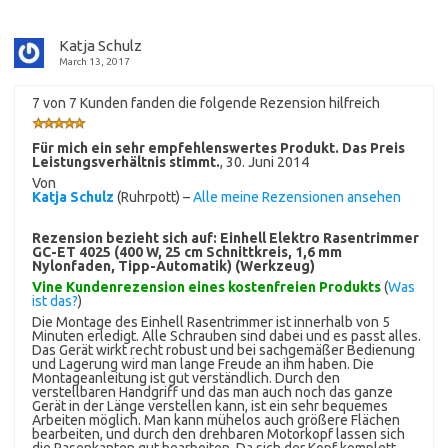
Katja Schulz
March 13, 2017
7 von 7 Kunden fanden die folgende Rezension hilfreich
Für mich ein sehr empfehlenswertes Produkt. Das Preis
Leistungsverhältnis stimmt.
,
30. Juni 2014
Von
Katja Schulz
(Ruhrpott) –
Alle meine Rezensionen ansehen
Rezension bezieht sich auf:
Einhell Elektro Rasentrimmer
GC-ET 4025 (400 W, 25 cm Schnittkreis, 1,6 mm
Nylonfaden, Tipp-Automatik) (Werkzeug)
Vine Kundenrezension eines kostenfreien Produkts
(
Was
ist das?
)
Die Montage des Einhell Rasentrimmer ist innerhalb von 5
Minuten erledigt. Alle Schrauben sind dabei und es passt alles.
Das Gerät wirkt recht robust und bei sachgemäßer Bedienung
und Lagerung wird man lange Freude an ihm haben. Die
Montageanleitung ist gut verständlich. Durch den
verstellbaren Handgriff und das man auch noch das ganze
Gerät in der Länge verstellen kann, ist ein sehr bequemes
Arbeiten möglich. Man kann mühelos auch größere Flächen
bearbeiten, und durch den drehbaren Motorkopf lassen sich
die Rasenkanten gut bearbeiten. Da sich der Kopf komplett