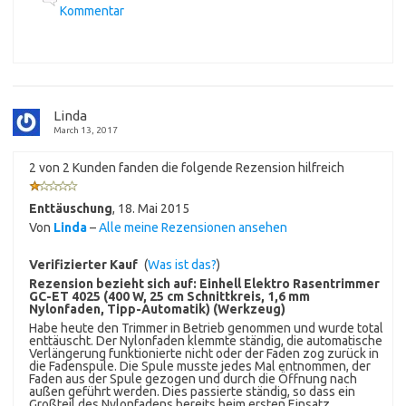
Kommentar
Linda
March 13, 2017
2 von 2 Kunden fanden die folgende Rezension hilfreich
Enttäuschung
,
18. Mai 2015
Von
Linda
–
Alle meine Rezensionen ansehen
Verifizierter Kauf
(
Was ist das?
)
Rezension bezieht sich auf:
Einhell Elektro Rasentrimmer
GC-ET 4025 (400 W, 25 cm Schnittkreis, 1,6 mm
Nylonfaden, Tipp-Automatik) (Werkzeug)
Habe heute den Trimmer in Betrieb genommen und wurde total
enttäuscht. Der Nylonfaden klemmte ständig, die automatische
Verlängerung funktionierte nicht oder der Faden zog zurück in
die Fadenspule. Die Spule musste jedes Mal entnommen, der
Faden aus der Spule gezogen und durch die Öffnung nach
außen geführt werden. Dies passierte ständig, so dass ein
Großteil des Nylonfadens bereits beim ersten Einsatz