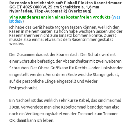
Rezension bezieht sich auf:
Einhell Elektro Rasentrimmer
GC-ET 4025 (400 W, 25 cm Schnittkreis, 1,6 mm
Nylonfaden, Tipp-Automatik) (Werkzeug)
Vine Kundenrezension eines kostenfreien Produkts
(
Was
ist das?
)
Ich habe das Gerät heute Morgen testen können, weil ich den
Rasen in meinem Garten zu hoch habe wachsen lassen und der
Rasenmäher hier nicht zum Einsatz kommen konnte. Zuerst
musste also einmal etwas mit dem Rasentrimmer gestutzt
werden.
Der Zusammenbau ist denkbar einfach. Der Schutz wird mit
einer Schraube befestigt, der Abstandhalter mit zwei weiteren
Schrauben. Der Obere Griff kann für Rechts – oder Linkshänder
eingestellt werden. Am unteren Ende wird die Stange gelöst,
auf die persönliche Länge eingestellt und wieder
festgeschraubt.
Ein Nachteil ist das wirklich sehr kurze Kabel, das sind maximal
30cm. Verwendete man eine Kabeltrommel benötigt man also
noch ein Verlängerungskabel von der Trommel zum Trimmer.
OK, damit kann ich leben.