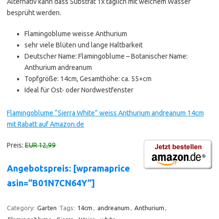
Alternativ kann dass Substrat 1x täglich mit weichem Wasser
besprüht werden.
Flamingoblume weisse Anthurium
sehr viele Blüten und lange Haltbarkeit
Deutscher Name: Flamingoblume – Botanischer Name:
Anthurium andreanum
Topfgröße: 14cm, Gesamthöhe: ca. 55+cm
Ideal für Ost- oder Nordwestfenster
Flamingoblume “Sierra White” weiss Anthurium andreanum 14cm
mit Rabatt auf Amazon.de
Preis:
EUR 12,99
Angebotspreis: [wpramaprice
asin=”B01N7CN64Y”]
Category:
Garten
Tags:
14cm
,
andreanum
,
Anthurium
,