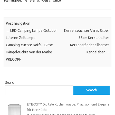
Flamingoblume
,
Sierra
,
Weiss
,
white
Post navigation
←
LED Camping Lampe Outdoor
Kerzenleuchter Varas Silber
Laterne Zeltlampe
35cm Kerzenhalter
Campingleuchte Notfall Birne
Kerzenständer silberner
Hängeleuchte von der Marke
Kandelaber
→
PRECORN
Search
Search
ETEKCITY Digitale Küchenwaage: Präzision und Eleganz
für Ihre Küche
In der modernen Küche ist eine präzise Waage