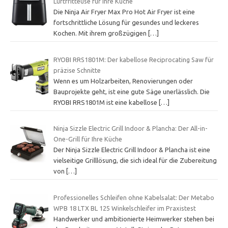
Luftfritteuse für Ihre Küche
Die Ninja Air Fryer Max Pro Hot Air Fryer ist eine
fortschrittliche Lösung für gesundes und leckeres
Kochen. Mit ihrem großzügigen
[…]
RYOBI RRS1801M: Der kabellose Reciprocating Saw für
präzise Schnitte
Wenn es um Holzarbeiten, Renovierungen oder
Bauprojekte geht, ist eine gute Säge unerlässlich. Die
RYOBI RRS1801M ist eine kabellose
[…]
Ninja Sizzle Electric Grill Indoor & Plancha: Der All-in-
One-Grill für Ihre Küche
Der Ninja Sizzle Electric Grill Indoor & Plancha ist eine
vielseitige Grilllösung, die sich ideal für die Zubereitung
von
[…]
Professionelles Schleifen ohne Kabelsalat: Der Metabo
WPB 18 LTX BL 125 Winkelschleifer im Praxistest
Handwerker und ambitionierte Heimwerker stehen bei