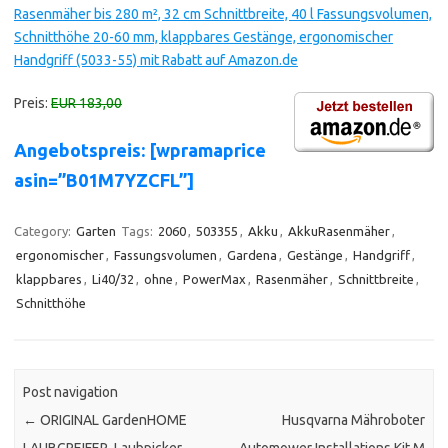
Rasenmäher bis 280 m², 32 cm Schnittbreite, 40 l Fassungsvolumen,
Schnitthöhe 20-60 mm, klappbares Gestänge, ergonomischer
Handgriff (5033-55) mit Rabatt auf Amazon.de
Preis:
EUR 183,00
Angebotspreis: [wpramaprice
asin=”B01M7YZCFL”]
Category:
Garten
Tags:
2060
,
503355
,
Akku
,
AkkuRasenmäher
,
ergonomischer
,
Fassungsvolumen
,
Gardena
,
Gestänge
,
Handgriff
,
klappbares
,
Li40/32
,
ohne
,
PowerMax
,
Rasenmäher
,
Schnittbreite
,
Schnitthöhe
Post navigation
←
ORIGINAL GardenHOME
Husqvarna Mähroboter