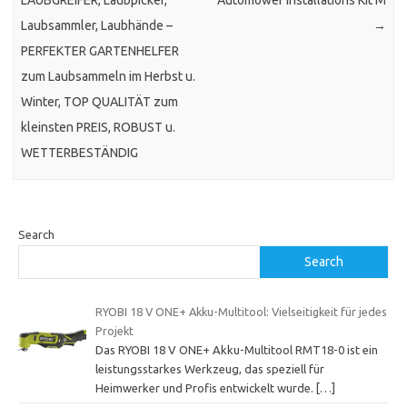
LAUBGREIFER, Laubpicker,
Automower Installations Kit M
Laubsammler, Laubhände –
→
PERFEKTER GARTENHELFER
zum Laubsammeln im Herbst u.
Winter, TOP QUALITÄT zum
kleinsten PREIS, ROBUST u.
WETTERBESTÄNDIG
Search
Search
RYOBI 18 V ONE+ Akku-Multitool: Vielseitigkeit für jedes
Projekt
Das RYOBI 18 V ONE+ Akku-Multitool RMT18-0 ist ein
leistungsstarkes Werkzeug, das speziell für
Heimwerker und Profis entwickelt wurde.
[…]