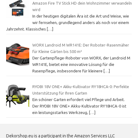
Amazon Fire TV Stick HD dein Wohnzimmer verwandeln
wird
In der heutigen digitalen Ära ist die Art und Weise, wie
wir fernsehen, grundlegend anders als noch vor einem
Jahrzehnt. Klassisches
[…]
WORX Landroid M WR141E: Der Roboter-Rasenmäher
für Kleine Gärten bis 500 m²
Der Gartenpflege-Roboter von WORX, der Landroid M
WR141E, bietet eine innovative Lösung für die
Rasenpflege, insbesondere für kleinere
[…]
RYOBI 18V ONE+ Akku-Kultivator RY18HCA-0: Perfekte
Unterstützung für Ihren Garten
Ein schöner Garten erfordert viel Pflege und Arbeit.
Der RYOBI 18V ONE+ Akku-Kultivator RY18HCA-0 ist
ein leistungsstarkes Werkzeug,
[…]
Dekorshop.eu is a participant in the Amazon Services LLC