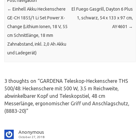
Post navigation
←
Einhell Akku Heckenschere
El Fuego Gasgrill, Dayton 6 Plus
GE-CH 1855/1 Li Set Power X-
1, schwarz, 54 x 133 x 97 cm,
Change (Lithium Ionen, 18 V, 55
AY4601
→
cm Schnittlänge, 18 mm
Zahnabstand, inkl. 2,0 Ah Akku
und Ladegerät)
3 thoughts on “
GARDENA Teleskop-Heckenschere THS
500/48: Heckenschere mit 500 W, 3.5 m Reichweite,
abwinkelbarer Kopf und Teleskopstiel, 48 cm
Messerlänge, ergonomischer Griff und Anschlagschutz,
(8883-20)
”
Anonymous
October 27, 2018