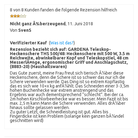
8 von 8 Kunden fanden die folgende Rezension hilfreich
Nicht ganz Ã¼berzeugend
,
11. Juni 2018
Von
SvenS
Verifizierter Kauf
(
Was ist das?
)
Rezension bezieht sich auf:
GARDENA Teleskop-
Heckenschere THS 500/48: Heckenschere mit 500 W, 3.5 m
Reichweite, abwinkelbarer Kopf und Teleskopstiel, 48 cm
MesserlÃ¤nge, ergonomischer Griff und Anschlagschutz,
(8883-20) (Haushaltswaren)
Das Gute zuerst, meine Frau freut sich tierisch Ã¼ber diese
Heckenschere, denn die Schere ist so schwer das nur ich die
Schere verwenden werde. Das Ding ist so extrem Kopflastig
das es sich wie 10+x kg anfÃ¼hlt. Das Schneiden einer 3-3,5m
hohen Buchenhecke war extrem anstrengend und das
Ergebnis war auch dementsprechend “schlecht”. Bei der ca.
2m hohen Kirschlorbeerhecke war es besser. Mein Fazit ist bis
max. 2,5 m kann Mann die Schere verwenden. Alles drÃ¼ber
hinaus sollte gelassen werden.
Zu guter Letzt, die Schneidleistung ist gut. Alles bis
Fingerdicke ist kein Problem (solange kein ganzen bÃ¼ndel
geschnitten wird)