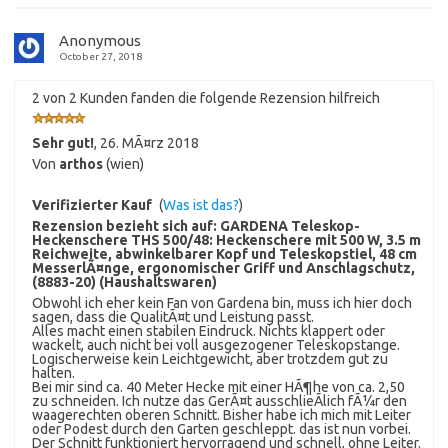
Anonymous
October 27, 2018
2 von 2 Kunden fanden die folgende Rezension hilfreich
Sehr gut!
,
26. MÃ¤rz 2018
Von
arthos
(wien)
Verifizierter Kauf
(
Was ist das?
)
Rezension bezieht sich auf:
GARDENA Teleskop-
Heckenschere THS 500/48: Heckenschere mit 500 W, 3.5 m
Reichweite, abwinkelbarer Kopf und Teleskopstiel, 48 cm
MesserlÃ¤nge, ergonomischer Griff und Anschlagschutz,
(8883-20) (Haushaltswaren)
Obwohl ich eher kein Fan von Gardena bin, muss ich hier doch
sagen, dass die QualitÃ¤t und Leistung passt.
Alles macht einen stabilen Eindruck. Nichts klappert oder
wackelt, auch nicht bei voll ausgezogener Teleskopstange.
Logischerweise kein Leichtgewicht, aber trotzdem gut zu
halten.
Bei mir sind ca. 40 Meter Hecke mit einer HÃ¶he von ca. 2,50
zu schneiden. Ich nutze das GerÃ¤t ausschlieÃlich fÃ¼r den
waagerechten oberen Schnitt. Bisher habe ich mich mit Leiter
oder Podest durch den Garten geschleppt. das ist nun vorbei.
Der Schnitt funktioniert hervorragend und schnell, ohne Leiter.