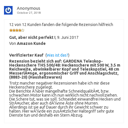
Anonymous
October 27, 2018
12 von 12 Kunden fanden die folgende Rezension hilfreich
Gut, aber nicht perfekt !
,
9. Juni 2017
Von
Amazon Kunde
Verifizierter Kauf
(
Was ist das?
)
Rezension bezieht sich auf:
GARDENA Teleskop-
Heckenschere THS 500/48: Heckenschere mit 500 W, 3.5 m
Reichweite, abwinkelbarer Kopf und Teleskopstiel, 48 cm
MesserlÃ¤nge, ergonomischer Griff und Anschlagschutz,
(8883-20) (Haushaltswaren)
Trotz mancher negativer Rezensionen habe ich mir diese
Heckenschere zugelegt.
Die Berichte Ã¼ber mangelhafte SchneidqualitÃ¤t, bzw.
schwachen Motor kann ich nun wirklich nicht nachvollziehen.
Die Schere tut, was sie soll. Schneidet einwandfrei Hecken und
StrÃ¤ucher, aber auch dÃ¼nne Ãste ohne Murren.
Allerdings ist sie auf Dauer durch ihr Gewicht schwer zu
halten. Hier wÃ¼rde ein zusÃ¤tzlicher Haltegriff sehr gute
Dienste tun und deshalb ein Stern Abzug.