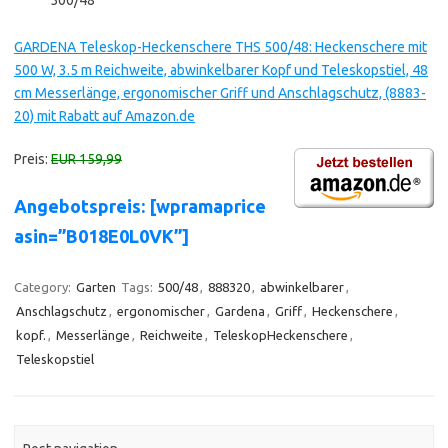
500/48
GARDENA Teleskop-Heckenschere THS 500/48: Heckenschere mit
500 W, 3.5 m Reichweite, abwinkelbarer Kopf und Teleskopstiel, 48
cm Messerlänge, ergonomischer Griff und Anschlagschutz, (8883-
20) mit Rabatt auf Amazon.de
Preis:
EUR 159,99
Angebotspreis: [wpramaprice
asin=”B018E0L0VK”]
Category:
Garten
Tags:
500/48
,
888320
,
abwinkelbarer
,
Anschlagschutz
,
ergonomischer
,
Gardena
,
Griff
,
Heckenschere
,
kopf.
,
Messerlänge
,
Reichweite
,
TeleskopHeckenschere
,
Teleskopstiel