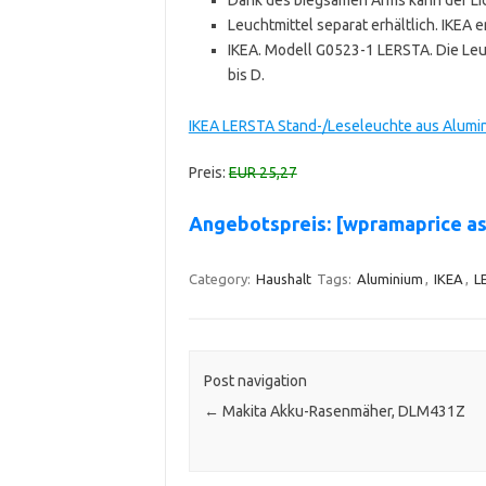
Leuchtmittel separat erhältlich. IKE
IKEA. Modell G0523-1 LERSTA. Die Leuc
bis D.
IKEA LERSTA Stand-/Leseleuchte aus Alumin
Preis:
EUR 25,27
Angebotspreis: [wpramaprice 
Category:
Haushalt
Tags:
Aluminium
,
IKEA
,
L
Post navigation
←
Makita Akku-Rasenmäher, DLM431Z