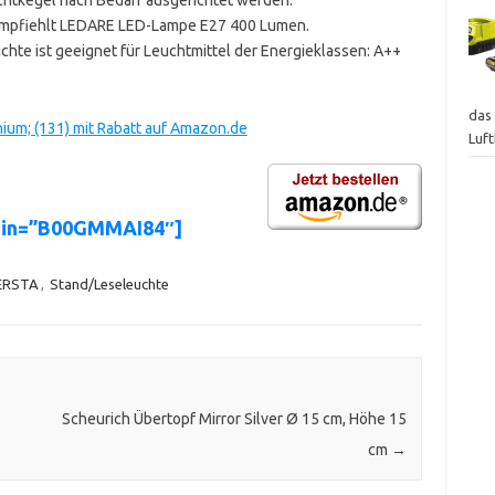
A empfiehlt LEDARE LED-Lampe E27 400 Lumen.
hte ist geeignet für Leuchtmittel der Energieklassen: A++
das 
ium; (131) mit Rabatt auf Amazon.de
Luf
asin=”B00GMMAI84″]
ERSTA
,
Stand/Leseleuchte
Scheurich Übertopf Mirror Silver Ø 15 cm, Höhe 15
cm
→