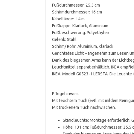
Fußdurchmesser: 25.5 cm
Schirmdurchmesser: 16 cm
Kabellänge: 1.4 m
Fußkappe: Klarlack, Aluminium
Fußbeschwerung: Polyethylen
Gelenk: Stahl
Schirm/ Rohr: Aluminium, Klarlack
Gerichtetes Licht – angenehm zum Lesen un
Dank des biegsamen Arms kann der Lichtkeg
Leuchtmittel separat erhältlich. IKEA emp
IKEA. Modell G0523-1 LERSTA. Die Leuchte is
Pflegehinweis
Mit feuchtem Tuch (evtl. mit mildem Reinigu
Mit trockenem Tuch nachwischen.
Standleuchte; Montage erforderlich; 
Höhe: 131 cm; Fußdurchmesser: 25.5 c
Dank des biegsamen Arms kann der Li