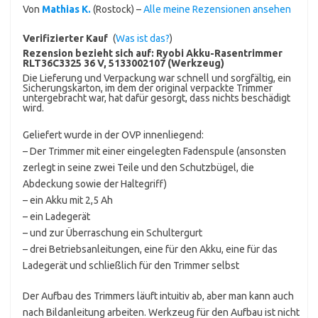
Von
Mathias K.
(Rostock) –
Alle meine Rezensionen ansehen
Verifizierter Kauf
(
Was ist das?
)
Rezension bezieht sich auf:
Ryobi Akku-Rasentrimmer
RLT36C3325 36 V, 5133002107 (Werkzeug)
Die Lieferung und Verpackung war schnell und sorgfältig, ein
Sicherungskarton, im dem der original verpackte Trimmer
untergebracht war, hat dafür gesorgt, dass nichts beschädigt
wird.
Geliefert wurde in der OVP innenliegend:
– Der Trimmer mit einer eingelegten Fadenspule (ansonsten
zerlegt in seine zwei Teile und den Schutzbügel, die
Abdeckung sowie der Haltegriff)
– ein Akku mit 2,5 Ah
– ein Ladegerät
– und zur Überraschung ein Schultergurt
– drei Betriebsanleitungen, eine für den Akku, eine für das
Ladegerät und schließlich für den Trimmer selbst
Der Aufbau des Trimmers läuft intuitiv ab, aber man kann auch
nach Bildanleitung arbeiten. Werkzeug für den Aufbau ist nicht