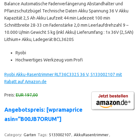
Balance Automatische Fadenverlängerung Abstandhalter und
Pflanzschutzbügel Technische Daten Akku Spannung 36 V Akku
Kapazität 2,5 Ah Akku Laufzeit 44 min Ladezeit 100 min
Schnittbreite 28-33 cm Fadenstärke 2,0 mm Leerlaufdrehzahl 9 –
10.000 U/min Gewicht 5 kg (inkl Akku) Lieferumfang : 1x 36V (2,5Ah)
Lithium+ Akku, Ladegerät BCL3620S
Ryobi
Hochwertiges Werkzeug vom Profi
Ryobi Akku-Rasentrimmer RLT36C3325 36 V, 5133002107 mit
Rabatt auf Amazon.de
Preis:
EUR 197,00
Angebotspreis: [wpramaprice
asin=”B00JB7ORUM”]
Category:
Garten
Tags:
5133002107
,
AkkuRasentrimmer
,