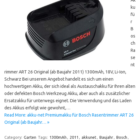
Ak
ku
fü
r
B
os
ch
Ra
se
nt
rimmer ART 26 Original (ab Baujahr 2011) 1300mAh, 18V, Li-Ion,
Schwarz Bei unserem Angebot handelt es sich um einen
hochwertigen Akku, der sich ideal als Austauschakku für Ihren alten
oder defekten Bosch Werkzeug Akku, aber auch als zusätzlicher
Ersatzakku für unterwegs eignet. Die Verwendung und das Laden
des Akkus erfolgt wie gewohnt,…
Read More: akku-net Premiumakku für Bosch Rasentrimmer ART 26
Original (ab Baujahr… »
Category:
Garten
Tags:
1300mAh
,
2011
,
akkunet
,
Baujahr
,
Bosch
,