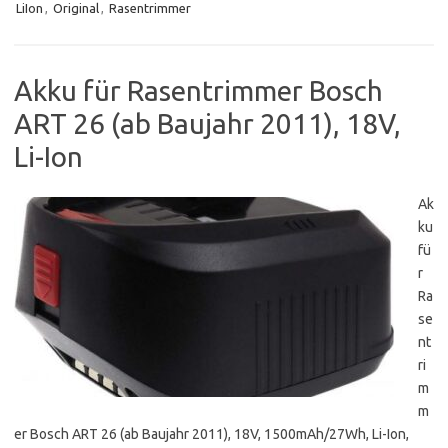
LiIon
,
Original
,
Rasentrimmer
Akku für Rasentrimmer Bosch
ART 26 (ab Baujahr 2011), 18V,
Li-Ion
Ak
ku
fü
r
Ra
se
nt
ri
m
m
er Bosch ART 26 (ab Baujahr 2011), 18V, 1500mAh/27Wh, Li-Ion,