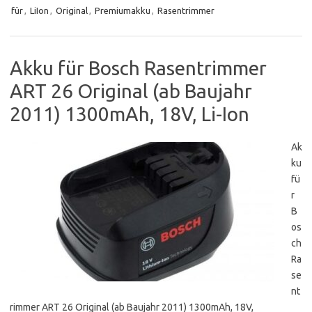
für
,
LiIon
,
Original
,
Premiumakku
,
Rasentrimmer
Akku für Bosch Rasentrimmer
ART 26 Original (ab Baujahr
2011) 1300mAh, 18V, Li-Ion
Ak
ku
fü
r
B
os
ch
Ra
se
nt
rimmer ART 26 Original (ab Baujahr 2011) 1300mAh, 18V,