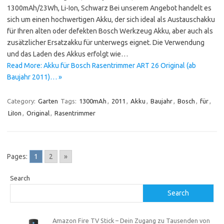
1300mAh/23Wh, Li-Ion, Schwarz Bei unserem Angebot handelt es
sich um einen hochwertigen Akku, der sich ideal als Austauschakku
für Ihren alten oder defekten Bosch Werkzeug Akku, aber auch als
zusätzlicher Ersatzakku für unterwegs eignet. Die Verwendung
und das Laden des Akkus erfolgt wie…
Read More: Akku für Bosch Rasentrimmer ART 26 Original (ab
Baujahr 2011)… »
Category:
Garten
Tags:
1300mAh
,
2011
,
Akku
,
Baujahr
,
Bosch
,
für
,
LiIon
,
Original
,
Rasentrimmer
Pages:
1
2
»
Search
Search
Amazon Fire TV Stick – Dein Zugang zu Tausenden von