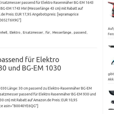
 Ersatzmesser passend für Elektro Rasenmäher BG-EM 1643
BG-EM 1743 HW (Messerlänge 43 cm) mit Rabatt auf
de Preis: EUR 17,95 Angebotspreis: [wpramaprice
B0052T6X9G”]
Auf
inhell
,
Elektro
,
Ersatzmesser
,
für
,
Messerlänge
,
passend
,
Fen
passend für Elektro
30 und BG-EM 1030
gib
Akk
1030 Länge: 30 cm passend zu Elektro-Rasenmäher BG-EM
rsatzmesser passend für Elektro Rasenmäher BG-EM 930 und
0 cm) mit Rabatt auf Amazon.de Preis: EUR 10,95
ice asin=”B0040YE6QG”]