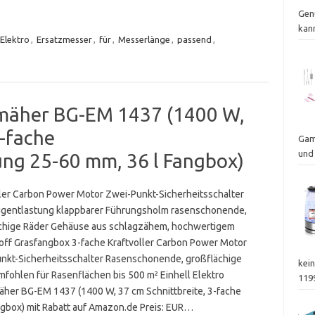
Gen
kann
Elektro
,
Ersatzmesser
,
für
,
Messerlänge
,
passend
,
nmäher BG-EM 1437 (1400 W,
3-fache
Gam
und
ung 25-60 mm, 36 l Fangbox)
ller Carbon Power Motor Zwei-Punkt-Sicherheitsschalter
gentlastung klappbarer Führungsholm rasenschonende,
chige Räder Gehäuse aus schlagzähem, hochwertigem
off Grasfangbox 3-fache Kraftvoller Carbon Power Motor
nkt-Sicherheitsschalter Rasenschonende, großflächige
kei
mfohlen für Rasenflächen bis 500 m² Einhell Elektro
119
her BG-EM 1437 (1400 W, 37 cm Schnittbreite, 3-fache
ngbox) mit Rabatt auf Amazon.de Preis: EUR…