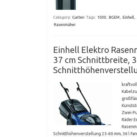
Category:
Garten
Tags:
1030
,
BGEM
,
Einhell
,
Rasenmäher
Einhell Elektro Rase
37 cm Schnittbreite, 
Schnitthöhenverstell
kraftvo
Kabelzu
großflä
Kunstst
Zwei-Pu
Räder E
Rasenmä
Schnitthöhenverstellung 25-60 mm, 36 l Fa