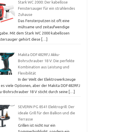
Stark WC 2000: Der kabellose
Fenstersauger für ein strahlendes
Zuhause
Das Fensterputzen ist oft eine
mühsame und zeitaufwendige
gabe. Mit dem Stark WC 2000 kabellosen
stersauger gehört diese
[…]
Makita DDF482RFJ Akku-
Bohrschrauber 18 V: Die perfekte
Kombination aus Leistung und
Flexibilität
In der Welt der Elektrowerkzeuge
t es viele Optionen, aber der Makita DDF482RFJ
u-Bohrschrauber 18 V sticht durch seine
[…]
SEVERIN PG 8541 Elektrogrill: Der
ideale Grill für den Balkon und die
Terrasse
Grillen ist nicht nur ein
Sommerhighlight, sondern ein