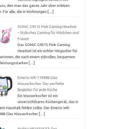
uss, den man das ganze Jahr über erleben
. Für alle, die in Wohnungen
[…]
SOMiC G951S Pink Gaming Headset
– Stylisches Gaming für Mädchen und
Frauen
Das SOMiC G951S Pink Gaming
Headset ist ein echter Hingucker für
erinnen, die nach einem stilvollen, bequemen
 leistungsstarken
[…]
Emerio WK-119988 Glas
Wasserkocher: Der perfekte
Begleiter für jede Küche
Ein Wasserkocher ist ein
unverzichtbares Küchengerät, das in
nem Haushalt fehlen sollte. Der Emerio WK-
988 Glas Wasserkocher
[…]
Makita HP1631KX3: Der