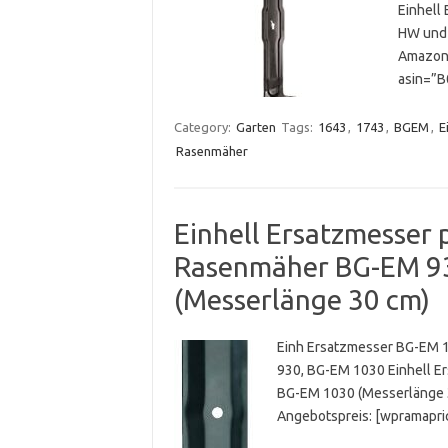
Einhell
HW und 
Amazon.
asin=”
Category:
Garten
Tags:
1643
,
1743
,
BGEM
,
E
Rasenmäher
Einhell Ersatzmesser 
Rasenmäher BG-EM 9
(Messerlänge 30 cm)
Einh Ersatzmesser BG-EM 
930, BG-EM 1030 Einhell E
BG-EM 1030 (Messerlänge 3
Angebotspreis: [wpramapr