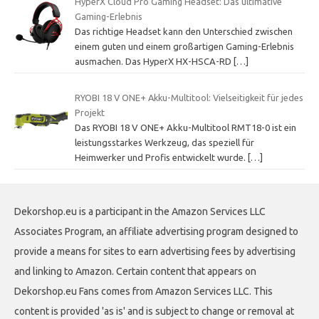
HyperX Cloud Pro Gaming Headset: Das ultimative
Gaming-Erlebnis
Das richtige Headset kann den Unterschied zwischen
einem guten und einem großartigen Gaming-Erlebnis
ausmachen. Das HyperX HX-HSCA-RD
[…]
RYOBI 18 V ONE+ Akku-Multitool: Vielseitigkeit für jedes
Projekt
Das RYOBI 18 V ONE+ Akku-Multitool RMT18-0 ist ein
leistungsstarkes Werkzeug, das speziell für
Heimwerker und Profis entwickelt wurde.
[…]
Dekorshop.eu is a participant in the Amazon Services LLC
Associates Program, an affiliate advertising program designed to
provide a means for sites to earn advertising fees by advertising
and linking to Amazon. Certain content that appears on
Dekorshop.eu Fans comes from Amazon Services LLC. This
content is provided 'as is' and is subject to change or removal at