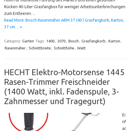
Holm für mühelose Führung des Mähers und einen gesunden
Rücken 40-Liter-Grasfangbox für weniger Arbeitsunterbrechungen
zum Entleeren…
Read More: Bosch Rasenmäher ARM 37 (40 l Grasfangkorb, Karton,
37 cm… »
Category:
Garten
Tags:
1400
,
2070
,
Bosch
,
Grasfangkorb
,
Karton
,
Rasenmäher
,
Schnittbreite
,
Schnitthöhe
,
Watt
HECHT Elektro-Motorsense 1445
Rasen-Trimmer Freischneider
(1400 Watt, inkl. Fadenspule, 3-
Zahnmesser und Tragegurt)
Ei
nf
ac