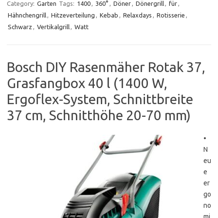
Category:
Garten
Tags:
1400
,
360°
,
Döner
,
Dönergrill
,
für
,
Hähnchengrill
,
Hitzeverteilung
,
Kebab
,
Relaxdays
,
Rotisserie
,
Schwarz
,
Vertikalgrill
,
Watt
Bosch DIY Rasenmäher Rotak 37,
Grasfangbox 40 l (1400 W,
Ergoflex-System, Schnittbreite
37 cm, Schnitthöhe 20-70 mm)
•
N
eu
e
er
go
no
mi