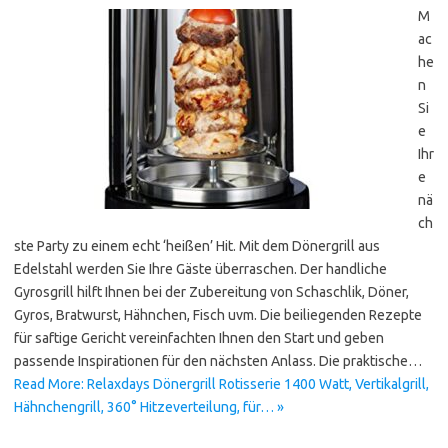
M
ac
he
n
Si
e
Ihr
e
nä
ch
ste Party zu einem echt ‘heißen’ Hit. Mit dem Dönergrill aus
Edelstahl werden Sie Ihre Gäste überraschen. Der handliche
Gyrosgrill hilft Ihnen bei der Zubereitung von Schaschlik, Döner,
Gyros, Bratwurst, Hähnchen, Fisch uvm. Die beiliegenden Rezepte
für saftige Gericht vereinfachten Ihnen den Start und geben
passende Inspirationen für den nächsten Anlass. Die praktische…
Read More: Relaxdays Dönergrill Rotisserie 1400 Watt, Vertikalgrill,
Hähnchengrill, 360° Hitzeverteilung, für… »