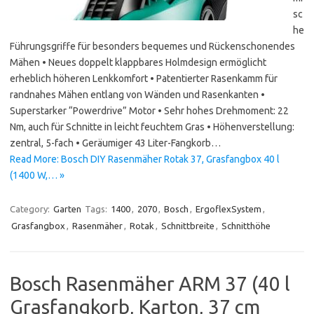
sc
he
Führungsgriffe für besonders bequemes und Rückenschonendes
Mähen • Neues doppelt klappbares Holmdesign ermöglicht
erheblich höheren Lenkkomfort • Patentierter Rasenkamm für
randnahes Mähen entlang von Wänden und Rasenkanten •
Superstarker “Powerdrive” Motor • Sehr hohes Drehmoment: 22
Nm, auch für Schnitte in leicht feuchtem Gras • Höhenverstellung:
zentral, 5-fach • Geräumiger 43 Liter-Fangkorb…
Read More: Bosch DIY Rasenmäher Rotak 37, Grasfangbox 40 l
(1400 W,… »
Category:
Garten
Tags:
1400
,
2070
,
Bosch
,
ErgoflexSystem
,
Grasfangbox
,
Rasenmäher
,
Rotak
,
Schnittbreite
,
Schnitthöhe
Bosch Rasenmäher ARM 37 (40 l
Grasfangkorb, Karton, 37 cm