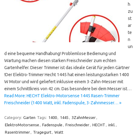
h
zu
st
ar
te
n
un
d eine bequeme Handhabung! Problemlose Bedienung und
Wartung machen diesen starken Freischneider zum echten
Gartenhelfer. Dieser Trimmer ist das ideale Gerät für jeden Gärtner
!Der Elektro-Trimmer Hecht 1445 hat einen leistungsstarken 1400
W Motor und wird geliefert inklusive einem 3-Zahn-Messer mit
einem Schnittkreis von 42 cm. Das besondere bei dem Messer ist…
Read More: HECHT Elektro-Motorsense 1445 Rasen-Trimmer
Freischneider (1400 Watt, inkl. Fadenspule, 3-Zahnmesser… »
Category:
Garten
Tags:
1400
,
1445
,
3ZahnMesser
,
ElektroMotorsense
,
Fadenspule
,
Freischneider
,
HECHT
,
inkl.
,
Rasentrimmer
,
Tragegurt
,
Watt