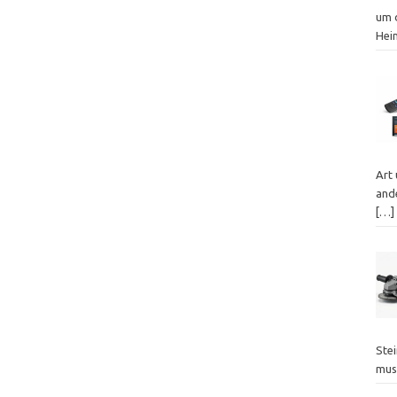
um 
Hei
Art
ande
[…]
Ste
mus