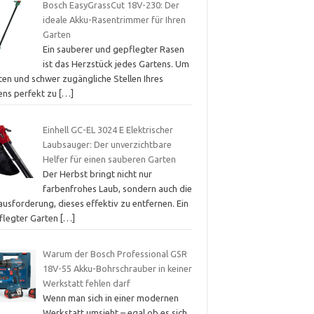
Bosch EasyGrassCut 18V-230: Der
ideale Akku-Rasentrimmer für Ihren
Garten
Ein sauberer und gepflegter Rasen
ist das Herzstück jedes Gartens. Um
ten und schwer zugängliche Stellen Ihres
ens perfekt zu
[…]
Einhell GC-EL 3024 E Elektrischer
Laubsauger: Der unverzichtbare
Helfer für einen sauberen Garten
Der Herbst bringt nicht nur
farbenfrohes Laub, sondern auch die
usforderung, dieses effektiv zu entfernen. Ein
flegter Garten
[…]
Warum der Bosch Professional GSR
18V-55 Akku-Bohrschrauber in keiner
Werkstatt fehlen darf
Wenn man sich in einer modernen
Werkstatt umsieht – egal ob es sich