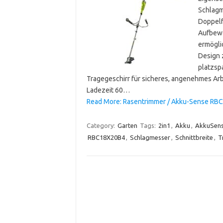
Schlagm
Doppelf
Aufbewa
ermögli
Design 
platzsp
Tragegeschirr für sicheres, angenehmes Arb
Ladezeit 60…
Read More: Rasentrimmer / Akku-Sense RBC1
Category:
Garten
Tags:
2in1
,
Akku
,
AkkuSen
RBC18X20B4
,
Schlagmesser
,
Schnittbreite
,
T