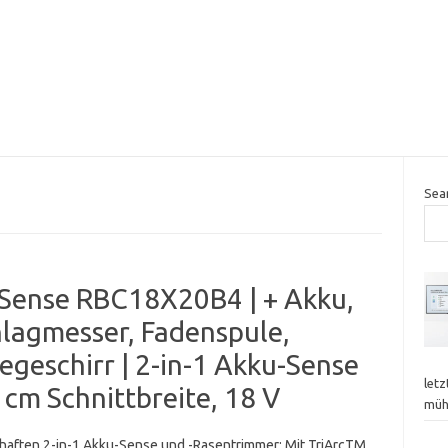
Sea
Sense RBC18X20B4 | + Akku,
hlagmesser, Fadenspule,
egeschirr | 2-in-1 Akku-Sense
letz
cm Schnittbreite, 18 V
mü
haften 2-in-1 Akku-Sense und -Rasentrimmer: Mit TriArcTM