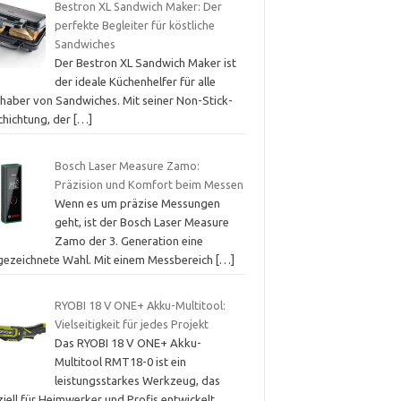
Bestron XL Sandwich Maker: Der
perfekte Begleiter für köstliche
Sandwiches
Der Bestron XL Sandwich Maker ist
der ideale Küchenhelfer für alle
bhaber von Sandwiches. Mit seiner Non-Stick-
chichtung, der
[…]
Bosch Laser Measure Zamo:
Präzision und Komfort beim Messen
Wenn es um präzise Messungen
geht, ist der Bosch Laser Measure
Zamo der 3. Generation eine
gezeichnete Wahl. Mit einem Messbereich
[…]
RYOBI 18 V ONE+ Akku-Multitool:
Vielseitigkeit für jedes Projekt
Das RYOBI 18 V ONE+ Akku-
Multitool RMT18-0 ist ein
leistungsstarkes Werkzeug, das
iell für Heimwerker und Profis entwickelt