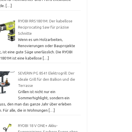
de.
[…]
RYOBI RRS1801M: Der kabellose
Reciprocating Saw für präzise
Schnitte
Wenn es um Holzarbeiten,
Renovierungen oder Bauprojekte
, ist eine gute Säge unerlässlich. Die RYOBI
1801M ist eine kabellose
[…]
SEVERIN PG 8541 Elektrogrill: Der
ideale Grill für den Balkon und die
Terrasse
Grillen ist nicht nur ein
Sommerhighlight, sondern ein
uss, den man das ganze Jahr über erleben
. Für alle, die in Wohnungen
[…]
RYOBI 18 V ONE+ Akku-
Fugenreiniger: Saubere Fugen ohne