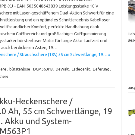
B-XJ – EAN: 5035048643839 Leistungsstarke 18 V
chere mit Laser-geschliffenem Dual-Aktion Schwert für eine
hnittleistung und ein optimales Schnittergebnis Kabelloser
eltfreundlicher Komfort, perfekte Handhabung dank
ischem Griffbereich und großflächiger Griffgummierung
Lie
Bes
gsstarker bürstenloser Motor für lange Akku-Laufzeit und
g auch bei dickeren Ästen, 19…
nschere / Strauchschere (18V, 55 cm Schwertlänge, 19… »
ere
,
bürstenlose
,
DCM563PB
,
DeWalt
,
Ladegerät
,
Lieferung
,
chere
aus
kku-Heckenschere /
.0 Ah, 55 cm Schwertlänge, 19
l. Akku und System-
DCM563P1
spez