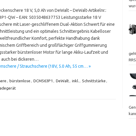
wur
ckenschere 18 V, 5,0 Ah von DeWalt – DeWalt-Artikelnr.:
P1-QW – EAN: 5035048637753 Leistungsstarke 18 V
chere mit Laser-geschliffenem Dual-Aktion Schwert für eine
hnittleistung und ein optimales Schnittergebnis Kabelloser
eltfreundlicher Komfort, perfekte Handhabung dank
ischem Griffbereich und großflächiger Griffgummierung
gsstarker bürstenloser Motor für lange Akku-Laufzeit und
geht
g auch bei dickeren…
RRS
schere / Strauchschere (18V, 5.0 Ah, 55 cm… »
ere
,
bürstenlose
,
DCM563P1
,
DeWalt
,
inkl.
,
Schnittstärke
,
ladegerät
Gen
kann