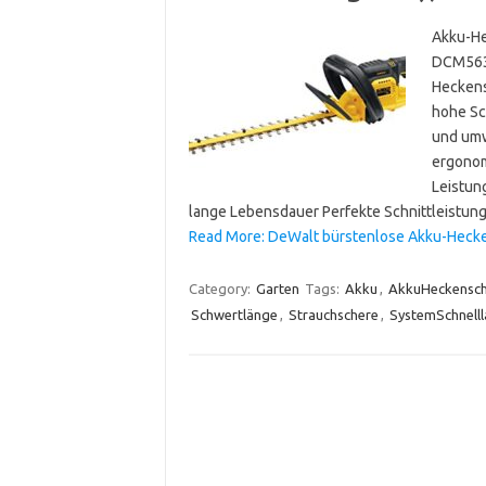
Akku-He
DCM563
Heckens
hohe Sc
und umw
ergonom
Leistun
lange Lebensdauer Perfekte Schnittleistun
Read More: DeWalt bürstenlose Akku-Hecken
Category:
Garten
Tags:
Akku
,
AkkuHeckensch
Schwertlänge
,
Strauchschere
,
SystemSchnell