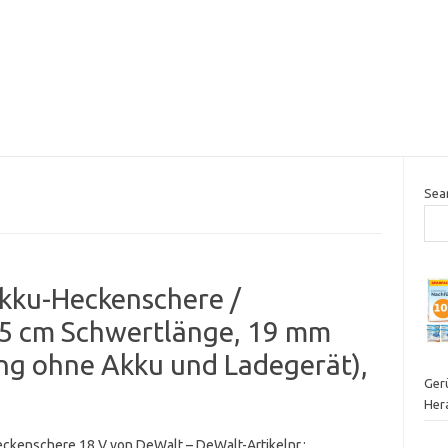
Sea
kku-Heckenschere /
55 cm Schwertlänge, 19 mm
ung ohne Akku und Ladegerät),
Ger
Her
ckenschere 18 V von DeWalt – DeWalt-Artikelnr.: