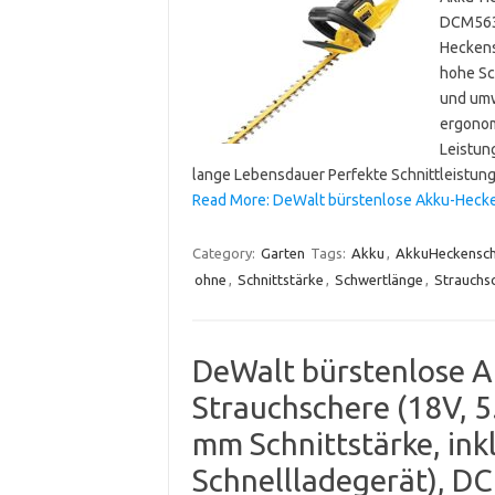
DCM563P
Heckens
hohe Sc
und umw
ergonom
Leistun
lange Lebensdauer Perfekte Schnittleistun
Read More: DeWalt bürstenlose Akku-Hecke
Category:
Garten
Tags:
Akku
,
AkkuHeckensch
ohne
,
Schnittstärke
,
Schwertlänge
,
Strauchs
DeWalt bürstenlose A
Strauchschere (18V, 5
mm Schnittstärke, ink
Schnellladegerät), 