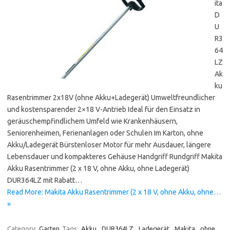
ita
D
U
R3
64
LZ
Ak
ku
Rasentrimmer 2x18V (ohne Akku+Ladegerät) Umweltfreundlicher
und kostensparender 2×18 V-Antrieb Ideal für den Einsatz in
geräuschempfindlichem Umfeld wie Krankenhäusern,
Seniorenheimen, Ferienanlagen oder Schulen Im Karton, ohne
Akku/Ladegerät Bürstenloser Motor für mehr Ausdauer, längere
Lebensdauer und kompakteres Gehäuse Handgriff Rundgriff Makita
Akku Rasentrimmer (2 x 18 V, ohne Akku, ohne Ladegerät)
DUR364LZ mit Rabatt…
Read More: Makita Akku Rasentrimmer (2 x 18 V, ohne Akku, ohne…
»
Category:
Garten
Tags:
Akku
,
DUR364LZ
,
Ladegerät
,
Makita
,
ohne
,