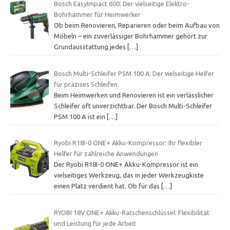
Bosch EasyImpact 600: Der vielseitige Elektro-
Bohrhammer für Heimwerker
Ob beim Renovieren, Reparieren oder beim Aufbau von
Möbeln – ein zuverlässiger Bohrhammer gehört zur
Grundausstattung jedes
[…]
Bosch Multi-Schleifer PSM 100 A: Der vielseitige Helfer
für präzises Schleifen
Beim Heimwerken und Renovieren ist ein verlässlicher
Schleifer oft unverzichtbar. Der Bosch Multi-Schleifer
PSM 100 A ist ein
[…]
Ryobi R18I-0 ONE+ Akku-Kompressor: Ihr flexibler
Helfer für zahlreiche Anwendungen
Der Ryobi R18I-0 ONE+ Akku-Kompressor ist ein
vielseitiges Werkzeug, das in jeder Werkzeugkiste
einen Platz verdient hat. Ob für das
[…]
RYOBI 18V ONE+ Akku-Ratschenschlüssel: Flexibilität
und Leistung für jede Arbeit