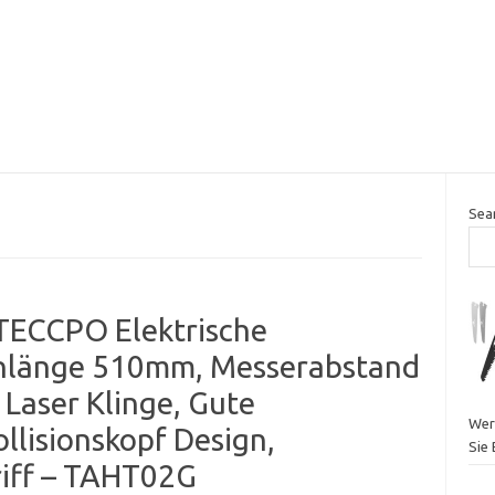
Sea
TECCPO Elektrische
enlänge 510mm, Messerabstand
Laser Klinge, Gute
Wer
llisionskopf Design,
Sie
iff – TAHT02G