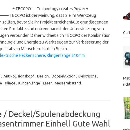
─── ϟ TECCPO — Technology creates Power ϟ
─ TECCPO ist der Meinung, dass Sie Ihr Werkzeug
 sollten, bevor Sie Ihr Projekt erreichen!Alle grundlegenden
iellen Produkte sind untrennbar mit der Unterstützung von
Gart
gen verbunden.Daher widmet sich TECCPO der Kombination
hnologie und Energie zu Werkzeugen zur Verbesserung der
ualität von Menschen. Ist dein Busch…
ektrische Heckenschere, Klingenlänge 510mm,
m
,
Antikollisionskopf
,
Design
,
DoppelAktion
,
Elektrische
,
Mat
e
,
Klinge
,
Klingenlänge
,
Laser
,
Messerabstand
,
ric
e / Deckel/Spulenabdeckung
Rasentrimmer Einhell Gute Wahl
jed