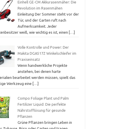
Einhell GE-CM Akkurasenmäher: Die
Revolution im Rasenmähen
Einleitung Der Sommer steht vor der
Tür, und der Garten ruft nach
Aufmerksamkeit. Jeder
enbesitzer weiß, wie wichtig es ist, einen
[…]
Volle Kontrolle und Power: Der
Makita DGA517Z Winkelschleifer im
Praxiseinsatz
Wenn handwerkliche Projekte
anstehen, bei denen harte
erialien bearbeitet werden müssen, spielt das
htige Werkzeug eine
[…]
Compo Foliage Plant und Palm
Fertilizer Liquid: Die perfekte
Nährstofflösung für gesunde
Pflanzen
Grüne Pflanzen bringen Leben in
es Zuhause, Büro oder Garten und tragen