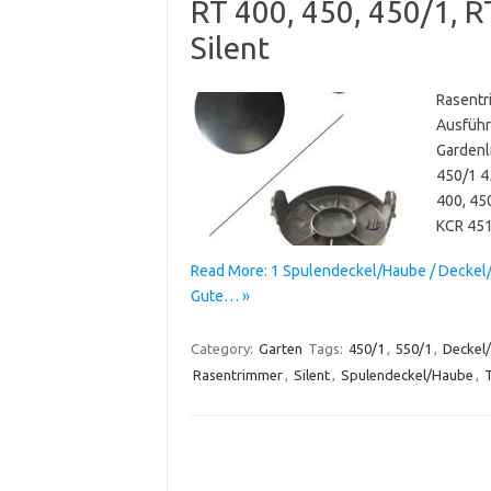
RT 400, 450, 450/1, R
Silent
Rasentr
Ausführ
Gardenl
450/1 4
400, 450
KCR 45
Read More: 1 Spulendeckel/Haube / Deckel/
Gute… »
Category:
Garten
Tags:
450/1
,
550/1
,
Deckel
Rasentrimmer
,
Silent
,
Spulendeckel/Haube
,