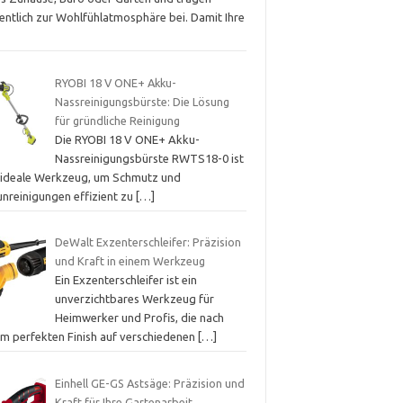
entlich zur Wohlfühlatmosphäre bei. Damit Ihre
RYOBI 18 V ONE+ Akku-
Nassreinigungsbürste: Die Lösung
für gründliche Reinigung
Die RYOBI 18 V ONE+ Akku-
Nassreinigungsbürste RWTS18-0 ist
 ideale Werkzeug, um Schmutz und
unreinigungen effizient zu
[…]
DeWalt Exzenterschleifer: Präzision
und Kraft in einem Werkzeug
Ein Exzenterschleifer ist ein
unverzichtbares Werkzeug für
Heimwerker und Profis, die nach
em perfekten Finish auf verschiedenen
[…]
Einhell GE-GS Astsäge: Präzision und
Kraft für Ihre Gartenarbeit