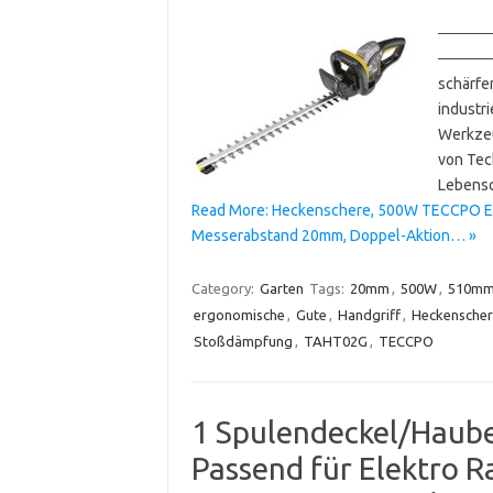
──────
───────
schärfen
industr
Werkzeu
von Tec
Lebensq
Read More: Heckenschere, 500W TECCPO El
Messerabstand 20mm, Doppel-Aktion… »
Category:
Garten
Tags:
20mm
,
500W
,
510m
ergonomische
,
Gute
,
Handgriff
,
Heckenscher
Stoßdämpfung
,
TAHT02G
,
TECCPO
1 Spulendeckel/Haub
Passend für Elektro 