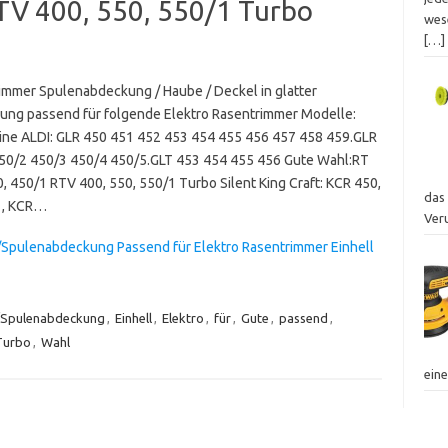
TV 400, 550, 550/1 Turbo
wes
[…]
immer Spulenabdeckung / Haube / Deckel in glatter
ung passend für folgende Elektro Rasentrimmer Modelle:
ine ALDI: GLR 450 451 452 453 454 455 456 457 458 459.GLR
50/2 450/3 450/4 450/5.GLT 453 454 455 456 Gute Wahl:RT
, 450/1 RTV 400, 550, 550/1 Turbo Silent King Craft: KCR 450,
das
1, KCR…
Ver
Spulenabdeckung Passend für Elektro Rasentrimmer Einhell
/Spulenabdeckung
,
Einhell
,
Elektro
,
für
,
Gute
,
passend
,
Turbo
,
Wahl
ein