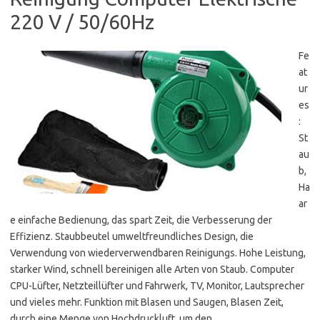
220 V / 50/60Hz
Fe
at
ur
es
:
St
au
b,
Ha
ar
e einfache Bedienung, das spart Zeit, die Verbesserung der
Effizienz. Staubbeutel umweltfreundliches Design, die
Verwendung von wiederverwendbaren Reinigungs. Hohe Leistung,
starker Wind, schnell bereinigen alle Arten von Staub. Computer
CPU-Lüfter, Netzteillüfter und Fahrwerk, TV, Monitor, Lautsprecher
und vieles mehr. Funktion mit Blasen und Saugen, Blasen Zeit,
durch eine Menge von Hochdruckluft, um den…