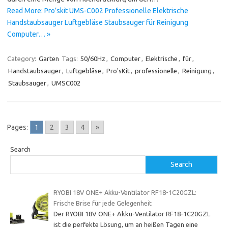
Read More: Pro’skit UMS-C002 Professionelle Elektrische
Handstaubsauger Luftgebläse Staubsauger für Reinigung
Computer… »
Category:
Garten
Tags:
50/60Hz
,
Computer
,
Elektrische
,
für
,
Handstaubsauger
,
Luftgebläse
,
Pro'sKit
,
professionelle
,
Reinigung
,
Staubsauger
,
UMSC002
Pages:
1
2
3
4
»
Search
Search
RYOBI 18V ONE+ Akku-Ventilator RF18-1C20GZL:
Frische Brise für jede Gelegenheit
Der RYOBI 18V ONE+ Akku-Ventilator RF18-1C20GZL
ist die perfekte Lösung, um an heißen Tagen eine