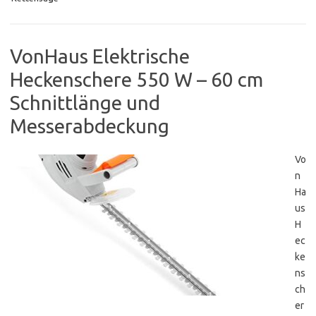
VonHaus Elektrische
Heckenschere 550 W – 60 cm
Schnittlänge und
Messerabdeckung
Vo
n
Ha
us
H
ec
ke
ns
ch
er