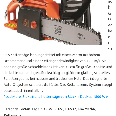
ac
k
&
D
ec
ke
r
C
S1
835 Kettensäge ist ausgestattet mit einem Motor mit hohem
Drehmoment und einer Kettengeschwindigkeit von 12,5 m/s. Sie
hat eine große Schneidekapazität von 35 cm für große Schnitte und
die Kette mit niedrigem Rückschlag sorgt für ein glattes, schnelles
Schnittergebnis bei nassem und trockenem Holz. Das integrierte
Auto-Ölsystem schmiert die Kette. Das Kettenbrems-System stoppt
automatisch innerhalb…
Read More: Elektrische Kettensäge von Black + Decker, 1800 W »
Category:
Garten
Tags:
1800 W
,
Black
,
Decker
,
Elektrische
,
Kettensäge