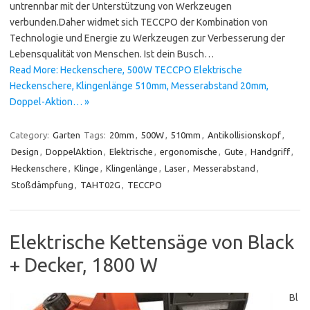
untrennbar mit der Unterstützung von Werkzeugen
verbunden.Daher widmet sich TECCPO der Kombination von
Technologie und Energie zu Werkzeugen zur Verbesserung der
Lebensqualität von Menschen. Ist dein Busch…
Read More: Heckenschere, 500W TECCPO Elektrische
Heckenschere, Klingenlänge 510mm, Messerabstand 20mm,
Doppel-Aktion… »
Category:
Garten
Tags:
20mm
,
500W
,
510mm
,
Antikollisionskopf
,
Design
,
DoppelAktion
,
Elektrische
,
ergonomische
,
Gute
,
Handgriff
,
Heckenschere
,
Klinge
,
Klingenlänge
,
Laser
,
Messerabstand
,
Stoßdämpfung
,
TAHT02G
,
TECCPO
Elektrische Kettensäge von Black
+ Decker, 1800 W
Bl