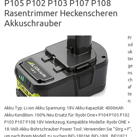
P105 P102 P103 P107 P108
Rasentrimmer Heckenscheren
Akkuschrauber
Pr
od
uk
tei
ge
ns
ch
af
te
n:
Akku Typ: Li-ion Akku Spannung: 18V Akku Kapazität: 4000mAh
Akku Kondition: 100% Neu Ersatz für: Ryobi One+ P104 P105 P102
P103 P107 P108 18V Werkzeug. Kompatible Modelle: Ryobi ONE +
18-Volt-Akku-Bohrschrauber Power Tool: Verwenden Sie “Strg + F”,
um nach Ihrem Modell zu suchen BID-1801M, BID-180L, BID1821,