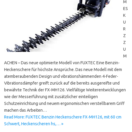
M
ES
K
U
R
Z
Z
U
M
ACHEN – Das neue optimierte Modell von FUXTEC Eine Benzin-
Heckenschere für höchste Ansprüche. Das neue Modell mit dem
atemberaubenden Design und vibrationshämmenden 4-Feder-
Vibrationsdämpfer greift zurück auf die bereits ausgereifte und
bewährte Technik der FX-MH126. Vielfältige Weiterentwicklungen
wie der Messerführung mit zusätzlicher einteiligen
Schutzeinrichtung und neuem ergonomischen verstellbarem Griff
machen das Arbeiten…
Read More: FUXTEC Benzin Heckenschere FX-MH126, mit 60 cm
Schwert, Heckenscheren hs,… »