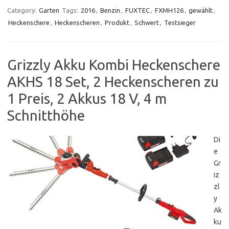
Category:
Garten
Tags:
2016
,
Benzin
,
FUXTEC
,
FXMH126
,
gewählt
,
Heckenschere
,
Heckenscheren
,
Produkt
,
Schwert
,
Testsieger
Grizzly Akku Kombi Heckenschere
AKHS 18 Set, 2 Heckenscheren zu
1 Preis, 2 Akkus 18 V, 4 m
Schnitthöhe
Di
e
Gr
iz
zl
y
Ak
ku