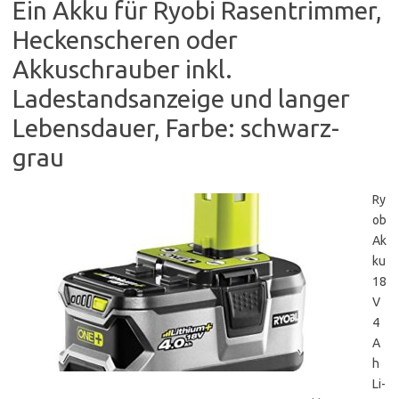
Ein Akku für Ryobi Rasentrimmer,
Heckenscheren oder
Akkuschrauber inkl.
Ladestandsanzeige und langer
Lebensdauer, Farbe: schwarz-
grau
Ry
ob
Ak
ku
18
V
4
A
h
Li-