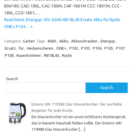
BIW180, CAD-180L, CAG-180M, CAP-1801M CCC-1801M, CCC-
180L, CCD-1801,…
Read More: Energup 18V 4,0Ah RB18L40 Ersatz Akku für Ryobi
ONE+ P104… »
Category:
Garten
Tags:
40Ah
,
Akku
,
Akkuschrauber
,
Energup
,
Ersatz
,
für
,
Heckenscheren
,
ONE+
,
P102
,
P103
,
P104
,
P105
,
P107
,
P108
,
Rasentrimmer
,
RB18L40
,
Ryobi
Search
Search
Emerio WK-119988 Glas Wasserkocher: Der perfekte
Begleiter für jede Küche
Ein Wasserkocher ist ein unverzichtbares Küchengerät,
das in keinem Haushalt fehlen sollte. Der Emerio WK-
119988 Glas Wasserkocher
[…]