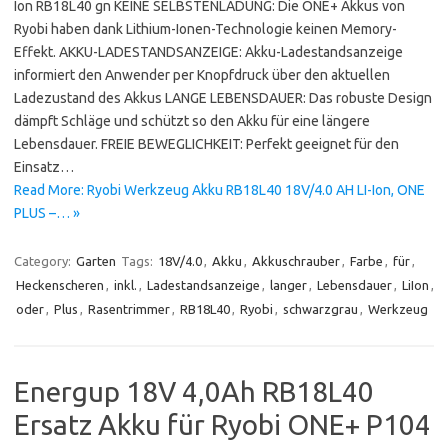
Ion RB18L40 gn KEINE SELBSTENLADUNG: Die ONE+ Akkus von
Ryobi haben dank Lithium-Ionen-Technologie keinen Memory-
Effekt. AKKU-LADESTANDSANZEIGE: Akku-Ladestandsanzeige
informiert den Anwender per Knopfdruck über den aktuellen
Ladezustand des Akkus LANGE LEBENSDAUER: Das robuste Design
dämpft Schläge und schützt so den Akku für eine längere
Lebensdauer. FREIE BEWEGLICHKEIT: Perfekt geeignet für den
Einsatz…
Read More: Ryobi Werkzeug Akku RB18L40 18V/4.0 AH LI-Ion, ONE
PLUS –… »
Category:
Garten
Tags:
18V/4.0
,
Akku
,
Akkuschrauber
,
Farbe
,
für
,
Heckenscheren
,
inkl.
,
Ladestandsanzeige
,
langer
,
Lebensdauer
,
LiIon
,
oder
,
Plus
,
Rasentrimmer
,
RB18L40
,
Ryobi
,
schwarzgrau
,
Werkzeug
Energup 18V 4,0Ah RB18L40
Ersatz Akku für Ryobi ONE+ P104