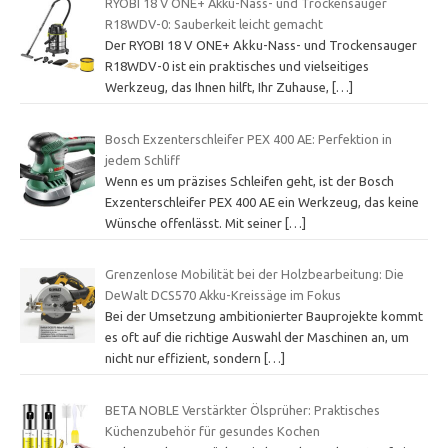
RYOBI 18 V ONE+ Akku-Nass- und Trockensauger
R18WDV-0: Sauberkeit leicht gemacht
Der RYOBI 18 V ONE+ Akku-Nass- und Trockensauger
R18WDV-0 ist ein praktisches und vielseitiges
Werkzeug, das Ihnen hilft, Ihr Zuhause,
[…]
Bosch Exzenterschleifer PEX 400 AE: Perfektion in
jedem Schliff
Wenn es um präzises Schleifen geht, ist der Bosch
Exzenterschleifer PEX 400 AE ein Werkzeug, das keine
Wünsche offenlässt. Mit seiner
[…]
Grenzenlose Mobilität bei der Holzbearbeitung: Die
DeWalt DCS570 Akku-Kreissäge im Fokus
Bei der Umsetzung ambitionierter Bauprojekte kommt
es oft auf die richtige Auswahl der Maschinen an, um
nicht nur effizient, sondern
[…]
BETA NOBLE Verstärkter Ölsprüher: Praktisches
Küchenzubehör für gesundes Kochen