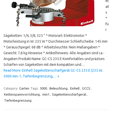
et
ail
s
*
fü
r
Sägeketten: 1/4, 3/8, 325 ” * Motorart: Elektromotor *
Motorleistung in W: 235 W * Durchmesser Schleifscheibe: 145 mm
* Geräuschpegel: 68 dB * Arbeitsleuchte: Nein Maßangaben *
Gewicht: 7,8 kg Hinweise * Artikelhinweis: Alle Angaben sind ca.-
Angaben Produkt-Name: GC-CS 235 E Komfortables und präzises
Schärfen von Sägeketten mit dem kompakten und…
Read More: Einhell Sägekettenschärfgerät GC-CS 235 E (235 W,
3000 min-1, Tiefenbegrenzung,… »
Category:
Garten
Tags:
3000
,
Beleuchtung
,
Einhell
,
GCCS
,
Kettenspannvorrichtung
,
min1
,
Sägekettenschärfgerät
,
Tiefenbegrenzung