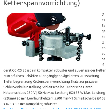
Kettenspannvorrichtung)
D
as
Sä
ge
ke
tt
en
sc
hä
rf
gerät GC-CS 85 ist ein kompakter, robuster und zuverlässiger Helfer
zum präzisen Schärfen aller gängigen Sägeketten. Ausstattung
Tiefenbegrenzung Kettenspannvorrichtung Skala zur präzisen
Schleifwinkeleinstellung Schleifscheibe Technische Daten
Netzanschluss 230 V | 50 Hz Max. Leistung (S2) 85 W Max. Leistung
(S2time) 20 min Leerlaufdrehzahl 5500 min^-1 Schleifscheibe Ø108
x ø23 x 3.2 mm Kompakter, robuster…