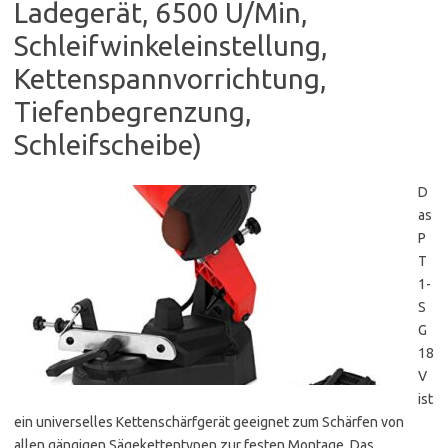
Ladegerät, 6500 U/Min,
Schleifwinkeleinstellung,
Kettenspannvorrichtung,
Tiefenbegrenzung,
Schleifscheibe)
D
as
P
T
1-
S
G
18
V
ist
ein universelles Kettenschärfgerät geeignet zum Schärfen von
allen gängigen Sägekettentypen zur festen Montage. Das