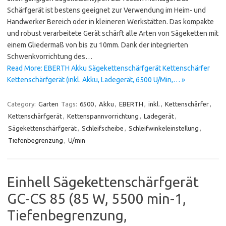
Schärfgerät ist bestens geeignet zur Verwendung im Heim- und
Handwerker Bereich oder in kleineren Werkstätten. Das kompakte
und robust verarbeitete Gerät schärft alle Arten von Sägeketten mit
einem Gliedermaß von bis zu 10mm. Dank der integrierten
Schwenkvorrichtung des…
Read More: EBERTH Akku Sägekettenschärfgerät Kettenschärfer
Kettenschärfgerät (inkl. Akku, Ladegerät, 6500 U/Min,… »
Category:
Garten
Tags:
6500
,
Akku
,
EBERTH
,
inkl.
,
Kettenschärfer
,
Kettenschärfgerät
,
Kettenspannvorrichtung
,
Ladegerät
,
Sägekettenschärfgerät
,
Schleifscheibe
,
Schleifwinkeleinstellung
,
Tiefenbegrenzung
,
U/min
Einhell Sägekettenschärfgerät
GC-CS 85 (85 W, 5500 min-1,
Tiefenbegrenzung,