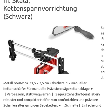
m. Skala,
Kettenspannvorrichtung
(Schwarz)
Sp
ez
ifi
ka
tio
n:
M
at
eri
al:
Metall Größe: ca. 21,5 × 7,5 cm Paketliste: 1 × manueller
Kettenschärfer Für manuelle Präzisionssägekettenablage ☛
【Verbessern, statt wegwerfen!】 Sägekettenschärfgerät ist ein
robuster und kompakter Helfer zum komfortablen und präzisen
Schärfen aller gängigen Sägeketten. ☛【Schnelle】Einfache und