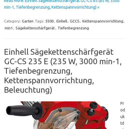
Read More: Einhell Sägekettenschärfgerät GC-CS 85 (85 W, 5500
min-1, Tiefenbegrenzung, Kettenspannvorrichtung) »
Category:
Garten
Tags:
5500
,
Einhell
,
GCCS
,
Kettenspannvorrichtung
,
min1
,
Sägekettenschärfgerät
,
Tiefenbegrenzung
Einhell Sägekettenschärfgerät
GC-CS 235 E (235 W, 3000 min-1,
Tiefenbegrenzung,
Kettenspannvorrichtung,
Beleuchtung)
Pr
od
uk
td