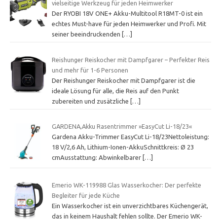
vielseitige Werkzeug für jeden Heimwerker
Der RYOBI 18V ONE+ Akku-Multitool R18MT-0 ist ein
echtes Must-have für jeden Heimwerker und Profi. Mit
seiner beeindruckenden
[…]
Reishunger Reiskocher mit Dampfgarer – Perfekter Reis
und mehr für 1-6 Personen
Der Reishunger Reiskocher mit Dampfgarer ist die
ideale Lösung für alle, die Reis auf den Punkt
zubereiten und zusätzliche
[…]
GARDENA,Akku Rasentrimmer »EasyCut Li-18/23«
Gardena Akku-Trimmer EasyCut Li-18/23Nettoleistung:
18 V/2,6 Ah, Lithium-Ionen-AkkuSchnittkreis: Ø 23
cmAusstattung: Abwinkelbarer
[…]
Emerio WK-119988 Glas Wasserkocher: Der perfekte
Begleiter für jede Küche
Ein Wasserkocher ist ein unverzichtbares Küchengerät,
das in keinem Haushalt fehlen sollte. Der Emerio WK-