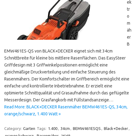
ek
tr
o
m
äh
er
B
EMW461ES-QS von BLACK+DECKER eignet sich mit 34cm
Schnittbreite für kleine bis mittlere Rasenflächen. Das EasySteer
Griffdesign mit 3 Griffwinkelpositionen ermöglicht eine
gleichmäßige Druckverteilung und einfache Steuerung des
Rasenmähers. Der Komfortschalter im Griffbereich ermöglicht eine
einfache und kontrollierte Inbetriebnahme. Er erzielt eine
optimierte Schnittqualität und Grasaufnahme durch das geflügelte
Messerdesign. Der Grasfangkorb mit Füllstandsanzeige…
Read More: BLACK+DECKER Rasenmäher BEMW461ES-QS, 34cm,
orange/schwarz, 1.400 Watt »
Category:
Garten
Tags:
1.400
,
34cm
,
BEMW461ESQS
,
Black+Decker
,
orange/schwarz
,
Rasenmäher
,
Watt