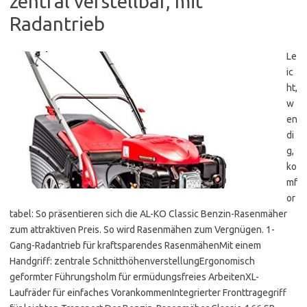
zentral verstellbar, mit
Radantrieb
Le
ic
ht,
w
en
di
g,
ko
mf
or
tabel: So präsentieren sich die AL-KO Classic Benzin-Rasenmäher
zum attraktiven Preis. So wird Rasenmähen zum Vergnügen. 1-
Gang-Radantrieb für kraftsparendes RasenmähenMit einem
Handgriff: zentrale SchnitthöhenverstellungErgonomisch
geformter Führungsholm für ermüdungsfreies ArbeitenXL-
Laufräder für einfaches VorankommenIntegrierter Fronttragegriff