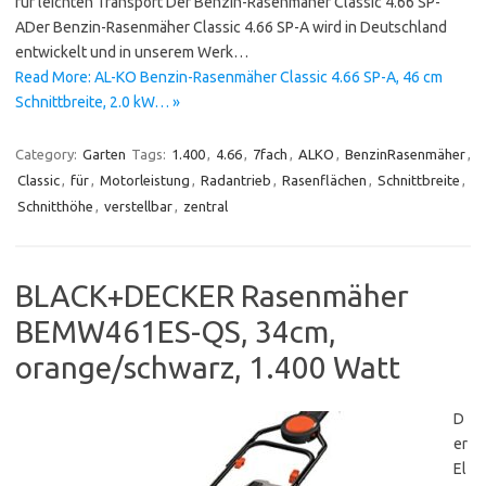
für leichten Transport Der Benzin-Rasenmäher Classic 4.66 SP-
ADer Benzin-Rasenmäher Classic 4.66 SP-A wird in Deutschland
entwickelt und in unserem Werk…
Read More: AL-KO Benzin-Rasenmäher Classic 4.66 SP-A, 46 cm
Schnittbreite, 2.0 kW… »
Category:
Garten
Tags:
1.400
,
4.66
,
7fach
,
ALKO
,
BenzinRasenmäher
,
Classic
,
für
,
Motorleistung
,
Radantrieb
,
Rasenflächen
,
Schnittbreite
,
Schnitthöhe
,
verstellbar
,
zentral
BLACK+DECKER Rasenmäher
BEMW461ES-QS, 34cm,
orange/schwarz, 1.400 Watt
D
er
El