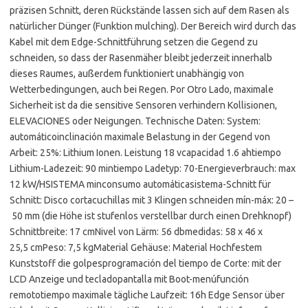
präzisen Schnitt, deren Rückstände lassen sich auf dem Rasen als
natürlicher Dünger (Funktion mulching). Der Bereich wird durch das
Kabel mit dem Edge-Schnittführung setzen die Gegend zu
schneiden, so dass der Rasenmäher bleibt jederzeit innerhalb
dieses Raumes, außerdem funktioniert unabhängig von
Wetterbedingungen, auch bei Regen. Por Otro Lado, maximale
Sicherheit ist da die sensitive Sensoren verhindern Kollisionen,
ELEVACIONES oder Neigungen. Technische Daten: System:
automáticoinclinación maximale Belastung in der Gegend von
Arbeit: 25%: Lithium Ionen. Leistung 18 vcapacidad 1.6 ahtiempo
Lithium-Ladezeit: 90 mintiempo Ladetyp: 70-Energieverbrauch: max
12 kW/HSISTEMA minconsumo automáticasistema-Schnitt für
Schnitt: Disco cortacuchillas mit 3 Klingen schneiden mín-máx: 20 –
50 mm (die Höhe ist stufenlos verstellbar durch einen Drehknopf)
Schnittbreite: 17 cmNivel von Lärm: 56 dbmedidas: 58 x 46 x
25,5 cmPeso: 7,5 kgMaterial Gehäuse: Material Hochfestem
Kunststoff die golpesprogramación del tiempo de Corte: mit der
LCD Anzeige und tecladopantalla mit Boot-menúfunción
remototiempo maximale tägliche Laufzeit: 16h Edge Sensor über