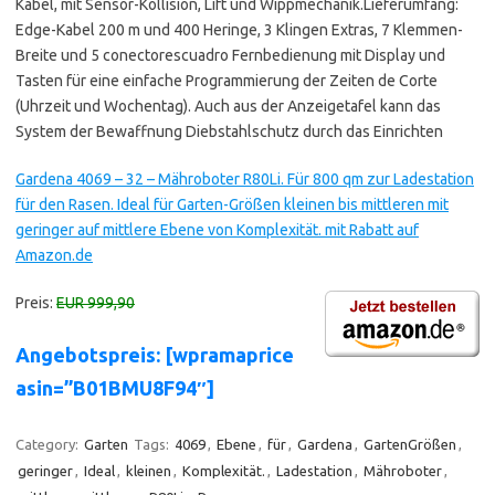
Kabel, mit Sensor-Kollision, Lift und Wippmechanik.Lieferumfang:
Edge-Kabel 200 m und 400 Heringe, 3 Klingen Extras, 7 Klemmen-
Breite und 5 conectorescuadro Fernbedienung mit Display und
Tasten für eine einfache Programmierung der Zeiten de Corte
(Uhrzeit und Wochentag). Auch aus der Anzeigetafel kann das
System der Bewaffnung Diebstahlschutz durch das Einrichten
Gardena 4069 – 32 – Mähroboter R80Li. Für 800 qm zur Ladestation
für den Rasen. Ideal für Garten-Größen kleinen bis mittleren mit
geringer auf mittlere Ebene von Komplexität. mit Rabatt auf
Amazon.de
Preis:
EUR 999,90
Angebotspreis: [wpramaprice
asin=”B01BMU8F94″]
Category:
Garten
Tags:
4069
,
Ebene
,
für
,
Gardena
,
GartenGrößen
,
geringer
,
Ideal
,
kleinen
,
Komplexität.
,
Ladestation
,
Mähroboter
,