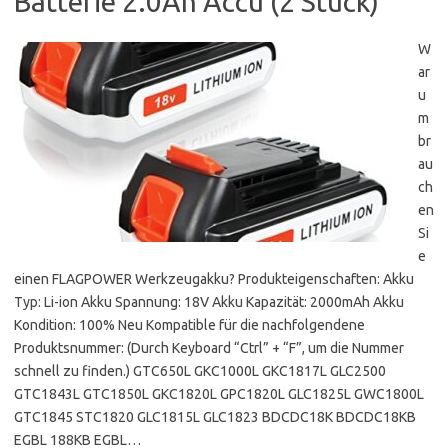
Batterie 2.0Ah Accu (2 Stück)
W
ar
u
m
br
au
ch
en
Si
e
einen FLAGPOWER Werkzeugakku? Produkteigenschaften: Akku
Typ: Li-ion Akku Spannung: 18V Akku Kapazität: 2000mAh Akku
Kondition: 100% Neu Kompatible für die nachfolgendene
Produktsnummer: (Durch Keyboard “Ctrl” + “F”, um die Nummer
schnell zu finden.) GTC650L GKC1000L GKC1817L GLC2500
GTC1843L GTC1850L GKC1820L GPC1820L GLC1825L GWC1800L
GTC1845 STC1820 GLC1815L GLC1823 BDCDC18K BDCDC18KB
EGBL 188KB EGBL…