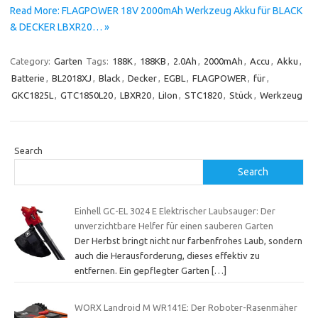
Read More: FLAGPOWER 18V 2000mAh Werkzeug Akku für BLACK
& DECKER LBXR20… »
Category:
Garten
Tags:
188K
,
188KB
,
2.0Ah
,
2000mAh
,
Accu
,
Akku
,
Batterie
,
BL2018XJ
,
Black
,
Decker
,
EGBL
,
FLAGPOWER
,
für
,
GKC1825L
,
GTC1850L20
,
LBXR20
,
LiIon
,
STC1820
,
Stück
,
Werkzeug
Search
Search
Einhell GC-EL 3024 E Elektrischer Laubsauger: Der
unverzichtbare Helfer für einen sauberen Garten
Der Herbst bringt nicht nur farbenfrohes Laub, sondern
auch die Herausforderung, dieses effektiv zu
entfernen. Ein gepflegter Garten
[…]
WORX Landroid M WR141E: Der Roboter-Rasenmäher