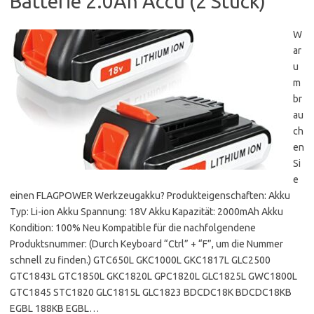
Batterie 2.0Ah Accu (2 Stück)
W
ar
u
m
br
au
ch
en
Si
e
einen FLAGPOWER Werkzeugakku? Produkteigenschaften: Akku
Typ: Li-ion Akku Spannung: 18V Akku Kapazität: 2000mAh Akku
Kondition: 100% Neu Kompatible für die nachfolgendene
Produktsnummer: (Durch Keyboard “Ctrl” + “F”, um die Nummer
schnell zu finden.) GTC650L GKC1000L GKC1817L GLC2500
GTC1843L GTC1850L GKC1820L GPC1820L GLC1825L GWC1800L
GTC1845 STC1820 GLC1815L GLC1823 BDCDC18K BDCDC18KB
EGBL 188KB EGBL…