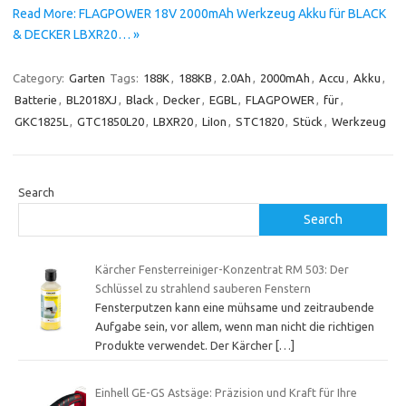
Read More: FLAGPOWER 18V 2000mAh Werkzeug Akku für BLACK
& DECKER LBXR20… »
Category:
Garten
Tags:
188K
,
188KB
,
2.0Ah
,
2000mAh
,
Accu
,
Akku
,
Batterie
,
BL2018XJ
,
Black
,
Decker
,
EGBL
,
FLAGPOWER
,
für
,
GKC1825L
,
GTC1850L20
,
LBXR20
,
LiIon
,
STC1820
,
Stück
,
Werkzeug
Search
Search
Kärcher Fensterreiniger-Konzentrat RM 503: Der
Schlüssel zu strahlend sauberen Fenstern
Fensterputzen kann eine mühsame und zeitraubende
Aufgabe sein, vor allem, wenn man nicht die richtigen
Produkte verwendet. Der Kärcher
[…]
Einhell GE-GS Astsäge: Präzision und Kraft für Ihre