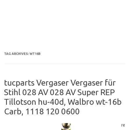
TAG ARCHIVES:
WT16B
tucparts Vergaser Vergaser für
Stihl 028 AV 028 AV Super REP
Tillotson hu-40d, Walbro wt-16b
Carb, 1118 120 0600
re