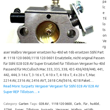
pa
lc
e
Til
lo
ts
on
Ve
rg
aser Walbro Vergaser ersetzen hu-40d wt-16b ersetzen Stihl Part
#: 1118 120 0600,1118 120 0601 Ersatzteile, nicht original Passen
für Stihl 028 028 AV Super Ersatzteil für Tillotson Vergaser hu-40d
Passend für McCulloch Mac 333, 335, 338, 435 436/438/440, 441,
442, 444, 3-14 x T, 3-16 x T, 4-10 x T, 4-18 x T, 4 x 20 x T, Mac
2214 AV, 2316 AV, 2416 AVT, 2618 CAV/3616, 4218 Paket…
Read More: tucparts Vergaser Vergaser für Stihl 028 AV 028 AV
Super REP Tillotson… »
Category:
Garten
Tags:
028 AV
,
1118 120 0600
,
Carb
,
für
,
hu40d
,
STIHL
,
Super
,
Tillotson
,
tucparts
,
Vergaser
,
Walbro
,
wt16b