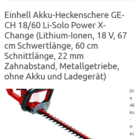
Einhell Akku-Heckenschere GE-
CH 18/60 Li-Solo Power X-
Change (Lithium-Ionen, 18 V, 67
cm Schwertlänge, 60 cm
Schnittlänge, 22 mm
Zahnabstand, Metallgetriebe,
ohne Akku und Ladegerät)
Di
e
Ak
ku
-
H
ec