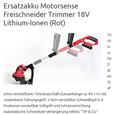
Ersatzakku Motorsense
Freischneider Trimmer 18V
Lithium-Ionen (Rot)
Te
ch
ni
sc
he
D
at
en
St
uf
enlos einstellbarer Teleskopschaft (Gesamtlänge ca. 90-110 cm)
Justierbarer Führungsgriff, 5-fach verstellbar Schneidkopf in 4
Positionen einstellbar Softgriff und Schutzvorrichtung
Automatische Schneidseil-Verlängerung mittels “TIP & GO”-