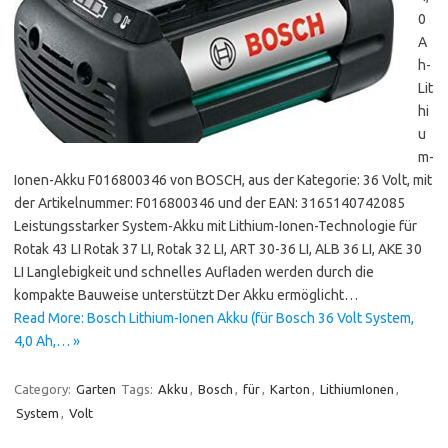
0
A
h-
Lit
hi
u
m-
Ionen-Akku F016800346 von BOSCH, aus der Kategorie: 36 Volt, mit
der Artikelnummer: F016800346 und der EAN: 3165140742085
Leistungsstarker System-Akku mit Lithium-Ionen-Technologie für
Rotak 43 LI Rotak 37 LI, Rotak 32 LI, ART 30-36 LI, ALB 36 LI, AKE 30
LI Langlebigkeit und schnelles Aufladen werden durch die
kompakte Bauweise unterstützt Der Akku ermöglicht…
Read More: Bosch Lithium-Ionen Akku (für Bosch 36 Volt System,
4,0 Ah,… »
Category:
Garten
Tags:
Akku
,
Bosch
,
für
,
Karton
,
LithiumIonen
,
System
,
Volt