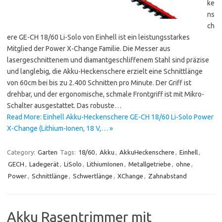
ke
ns
ch
ere GE-CH 18/60 Li-Solo von Einhell ist ein leistungsstarkes
Mitglied der Power X-Change Familie. Die Messer aus
lasergeschnittenem und diamantgeschliffenem Stahl sind präzise
und langlebig, die Akku-Heckenschere erzielt eine Schnittlänge
von 60cm bei bis zu 2.400 Schnitten pro Minute. Der Griff ist
drehbar, und der ergonomische, schmale Frontgriff ist mit Mikro-
Schalter ausgestattet. Das robuste…
Read More: Einhell Akku-Heckenschere GE-CH 18/60 Li-Solo Power
X-Change (Lithium-Ionen, 18 V,… »
Category:
Garten
Tags:
18/60
,
Akku
,
AkkuHeckenschere
,
Einhell
,
GECH
,
Ladegerät
,
LiSolo
,
LithiumIonen
,
Metallgetriebe
,
ohne
,
Power
,
Schnittlänge
,
Schwertlänge
,
XChange
,
Zahnabstand
Akku Rasentrimmer mit