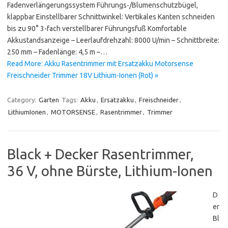
Fadenverlängerungssystem Führungs-/Blumenschutzbügel,
klappbar Einstellbarer Schnittwinkel: Vertikales Kanten schneiden
bis zu 90° 3-fach verstellbarer Führungsfuß Komfortable
Akkustandsanzeige – Leerlaufdrehzahl: 8000 U/min – Schnittbreite:
250 mm – Fadenlänge: 4,5 m –…
Read More: Akku Rasentrimmer mit Ersatzakku Motorsense
Freischneider Trimmer 18V Lithium-Ionen (Rot) »
Category:
Garten
Tags:
Akku
,
Ersatzakku
,
Freischneider
,
LithiumIonen
,
MOTORSENSE
,
Rasentrimmer
,
Trimmer
Black + Decker Rasentrimmer,
36 V, ohne Bürste, Lithium-Ionen
D
er
Bl