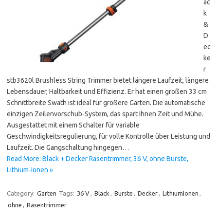
ac
k
&
D
ec
ke
r
stb3620l Brushless String Trimmer bietet längere Laufzeit, längere
Lebensdauer, Haltbarkeit und Effizienz. Er hat einen großen 33 cm
Schnittbreite Swath ist ideal für größere Gärten. Die automatische
einzigen Zeilenvorschub-System, das spart Ihnen Zeit und Mühe.
Ausgestattet mit einem Schalter für variable
Geschwindigkeitsregulierung, für volle Kontrolle über Leistung und
Laufzeit. Die Gangschaltung hingegen…
Read More: Black + Decker Rasentrimmer, 36 V, ohne Bürste,
Lithium-Ionen »
Category:
Garten
Tags:
36 V
,
Black
,
Bürste
,
Decker
,
LithiumIonen
,
ohne
,
Rasentrimmer